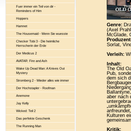
Fuer immer ein Teil von dir -
Reminders of Him
Hoppers
Genre:
Dr
Hamnet
(Axel Prahl
The Housemaid - Wenn Sie wuesste
McGlade, C
Produzent
Checker Tobi 3 - Die heimliche
Sorlat, Vi
Herrscherin der Erde
Der Medicus 2
Verleih:
W
AVATAR: Fire and Ash
Inhalt:
The Old Oak
Wake Up Dead Man: A Knives Out
Pub, sonde
Mystery
dem sich d
Stromberg 2 - Wieder alles wie immer
Bergbaugem
Niedergang
Der Hochstapler - Roofman
Ballantyne
Anemone
aber nach d
untergebra
Jay Kelly
„umkämpfte
anfreundet
Wicked: Teil 2
Kulturen ei
Das perfekte Geschenk
gemeinsame
The Running Man
Kritik: