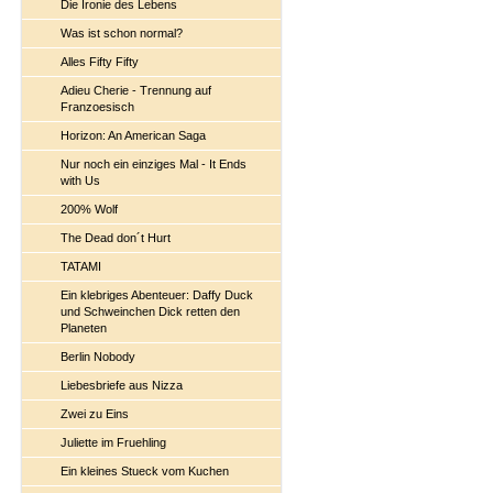
Die Ironie des Lebens
Was ist schon normal?
Alles Fifty Fifty
Adieu Cherie - Trennung auf
Franzoesisch
Horizon: An American Saga
Nur noch ein einziges Mal - It Ends
with Us
200% Wolf
The Dead don´t Hurt
TATAMI
Ein klebriges Abenteuer: Daffy Duck
und Schweinchen Dick retten den
Planeten
Berlin Nobody
Liebesbriefe aus Nizza
Zwei zu Eins
Juliette im Fruehling
Ein kleines Stueck vom Kuchen