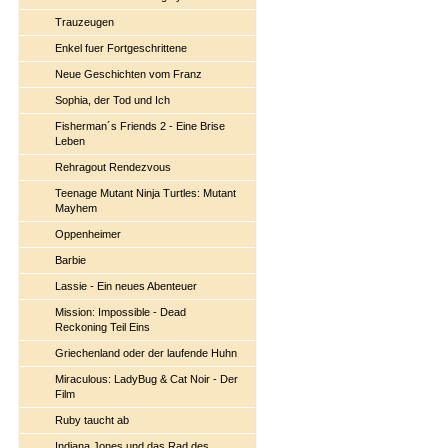
Trauzeugen
Enkel fuer Fortgeschrittene
Neue Geschichten vom Franz
Sophia, der Tod und Ich
Fisherman´s Friends 2 - Eine Brise
Leben
Rehragout Rendezvous
Teenage Mutant Ninja Turtles: Mutant
Mayhem
Oppenheimer
Barbie
Lassie - Ein neues Abenteuer
Mission: Impossible - Dead
Reckoning Teil Eins
Griechenland oder der laufende Huhn
Miraculous: LadyBug & Cat Noir - Der
Film
Ruby taucht ab
Indiana Jones und das Rad des