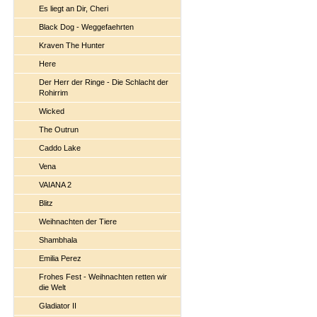
Es liegt an Dir, Cheri
Black Dog - Weggefaehrten
Kraven The Hunter
Here
Der Herr der Ringe - Die Schlacht der
Rohirrim
Wicked
The Outrun
Caddo Lake
Vena
VAIANA 2
Blitz
Weihnachten der Tiere
Shambhala
Emilia Perez
Frohes Fest - Weihnachten retten wir
die Welt
Gladiator II