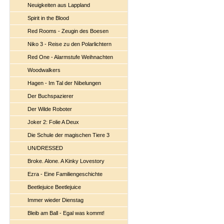
Neuigkeiten aus Lappland
Spirit in the Blood
Red Rooms - Zeugin des Boesen
Niko 3 - Reise zu den Polarlichtern
Red One - Alarmstufe Weihnachten
Woodwalkers
Hagen - Im Tal der Nibelungen
Der Buchspazierer
Der Wilde Roboter
Joker 2: Folie A Deux
Die Schule der magischen Tiere 3
UN/DRESSED
Broke. Alone. A Kinky Lovestory
Ezra - Eine Familiengeschichte
Beetlejuice Beetlejuice
Immer wieder Dienstag
Bleib am Ball - Egal was kommt!