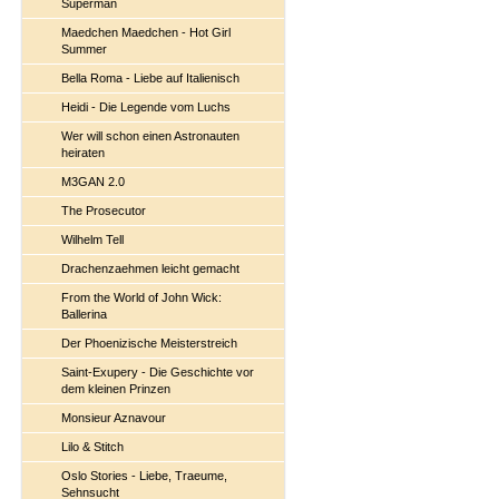
Superman
Maedchen Maedchen - Hot Girl
Summer
Bella Roma - Liebe auf Italienisch
Heidi - Die Legende vom Luchs
Wer will schon einen Astronauten
heiraten
M3GAN 2.0
The Prosecutor
Wilhelm Tell
Drachenzaehmen leicht gemacht
From the World of John Wick:
Ballerina
Der Phoenizische Meisterstreich
Saint-Exupery - Die Geschichte vor
dem kleinen Prinzen
Monsieur Aznavour
Lilo & Stitch
Oslo Stories - Liebe, Traeume,
Sehnsucht