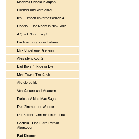
Madame Sidonie in Japan
Fuehrer und Verfuehrer
Ich - Einfach unverbesserlich 4
Daddio - Eine Nacht in New York
A Quiet Place: Tag 1
Die Gleichung ihres Lebens
Elli - Ungeheuer Geheim
Alles steht Kopf 2
Bad Boys 4: Ride or Die
Mein Totem Tier & Ich
Alle die du bist
Von Vaetern und Muettern
Furiosa: A Mad Max Saga
Das Zimmer der Wunder
Der Kolibri - Chronik einer Liebe
Garfield - Eine Extra Portion
Abenteuer
Bad Director