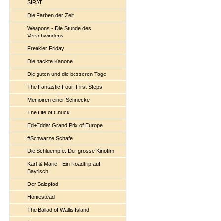
SIRAT
Die Farben der Zeit
Weapons - Die Stunde des
Verschwindens
Freakier Friday
Die nackte Kanone
Die guten und die besseren Tage
The Fantastic Four: First Steps
Memoiren einer Schnecke
The Life of Chuck
Ed+Edda: Grand Prix of Europe
#Schwarze Schafe
Die Schluempfe: Der grosse Kinofilm
Karli & Marie - Ein Roadtrip auf
Bayrisch
Der Salzpfad
Homestead
The Ballad of Wallis Island