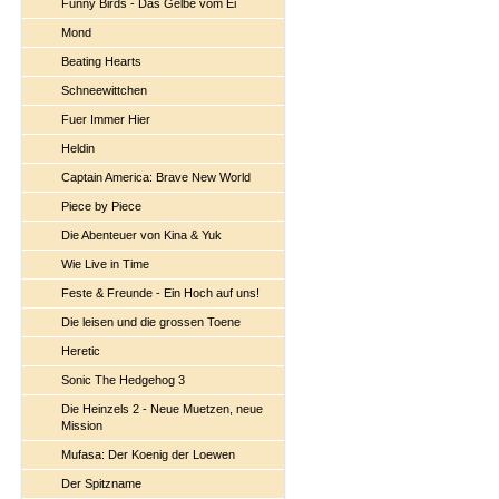
Funny Birds - Das Gelbe vom Ei
Mond
Beating Hearts
Schneewittchen
Fuer Immer Hier
Heldin
Captain America: Brave New World
Piece by Piece
Die Abenteuer von Kina & Yuk
Wie Live in Time
Feste & Freunde - Ein Hoch auf uns!
Die leisen und die grossen Toene
Heretic
Sonic The Hedgehog 3
Die Heinzels 2 - Neue Muetzen, neue
Mission
Mufasa: Der Koenig der Loewen
Der Spitzname