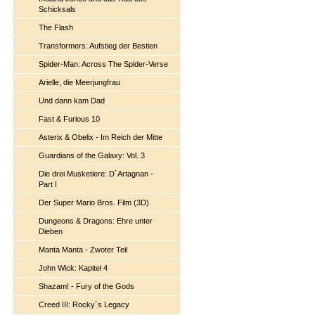
Schicksals
The Flash
Transformers: Aufstieg der Bestien
Spider-Man: Across The Spider-Verse
Arielle, die Meerjungfrau
Und dann kam Dad
Fast & Furious 10
Asterix & Obelix - Im Reich der Mitte
Guardians of the Galaxy: Vol. 3
Die drei Musketiere: D´Artagnan -
Part I
Der Super Mario Bros. Film (3D)
Dungeons & Dragons: Ehre unter
Dieben
Manta Manta - Zwoter Teil
John Wick: Kapitel 4
Shazam! - Fury of the Gods
Creed III: Rocky´s Legacy