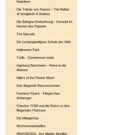
Napoleon
Die Tribute von Panem – The Ballad
of Songbirds & Snakes
Die Bologna-Entfuehrung - Geraubt im
Namen des Papstes
The Marvels
Die (un)langweiligste Schule der Welt
Halloween Park
Trolls - Gemeinsam stark
Ingeborg Bachmann - Reise in die
Wueste
Killers of the Flower Moon
Das fliegende Klassenzimmer
Fearless Flyers - Fliegen fuer
Anfaenger
Checker TOBI und die Reise zu den
fliegenden Fluessen
Die Mittagsfrau
Wochenendrebellen
PAW PATROL: Der Mighty Kinofilm