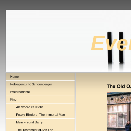
Eve
Home
Fotoagentur P. Schoenberger
The Old O
Eventberichte
Kino
Als waere es leicht
Peaky Blinders: The Immortal Man
Mein Freund Barry
The Testament of Ann Lee