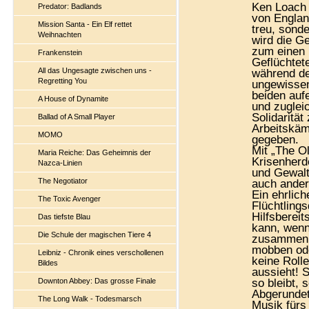
Ken Loach 
Predator: Badlands
von England
Mission Santa - Ein Elf rettet
treu, sond
Weihnachten
wird die G
zum einen 
Frankenstein
Geflüchtet
All das Ungesagte zwischen uns -
während de
Regretting You
ungewissen
beiden auf
A House of Dynamite
und zugleic
Solidaritä
Ballad of A Small Player
Arbeitskäm
MOMO
gegeben.
Mit „The Ol
Maria Reiche: Das Geheimnis der
Krisenherd
Nazca-Linien
und Gewalt
The Negotiator
auch ander
Ein ehrlic
The Toxic Avenger
Flüchtling
Hilfsbereit
Das tiefste Blau
kann, wenn
Die Schule der magischen Tiere 4
zusammenha
mobben ode
Leibniz - Chronik eines verschollenen
keine Roll
Bildes
aussieht! S
Downton Abbey: Das grosse Finale
so bleibt, 
Abgerundet
The Long Walk - Todesmarsch
Musik fürs