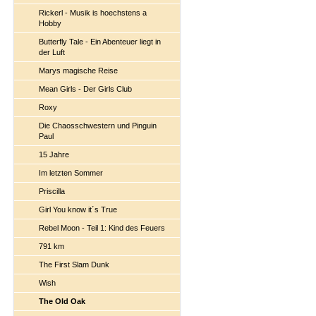
Rickerl - Musik is hoechstens a
Hobby
Butterfly Tale - Ein Abenteuer liegt in
der Luft
Marys magische Reise
Mean Girls - Der Girls Club
Roxy
Die Chaosschwestern und Pinguin
Paul
15 Jahre
Im letzten Sommer
Priscilla
Girl You know it´s True
Rebel Moon - Teil 1: Kind des Feuers
791 km
The First Slam Dunk
Wish
The Old Oak