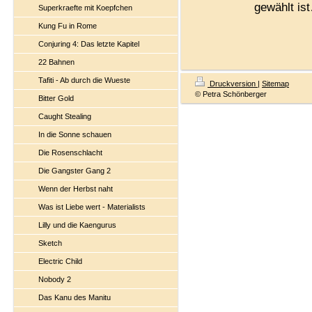
gewählt is
Superkraefte mit Koepfchen
Kung Fu in Rome
Conjuring 4: Das letzte Kapitel
22 Bahnen
Tafiti - Ab durch die Wueste
Druckversion
|
Sitemap
© Petra Schönberger
Bitter Gold
Caught Stealing
In die Sonne schauen
Die Rosenschlacht
Die Gangster Gang 2
Wenn der Herbst naht
Was ist Liebe wert - Materialists
Lilly und die Kaengurus
Sketch
Electric Child
Nobody 2
Das Kanu des Manitu