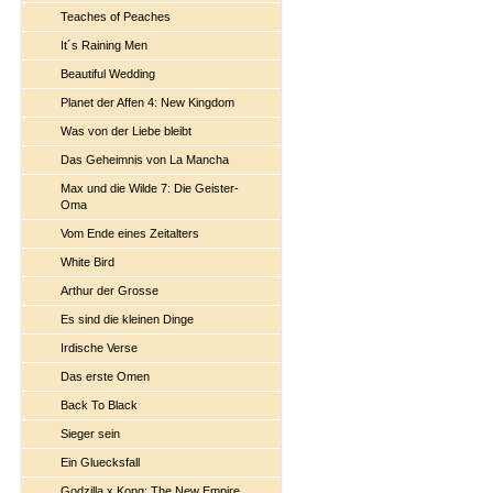
Teaches of Peaches
It´s Raining Men
Beautiful Wedding
Planet der Affen 4: New Kingdom
Was von der Liebe bleibt
Das Geheimnis von La Mancha
Max und die Wilde 7: Die Geister-
Oma
Vom Ende eines Zeitalters
White Bird
Arthur der Grosse
Es sind die kleinen Dinge
Irdische Verse
Das erste Omen
Back To Black
Sieger sein
Ein Gluecksfall
Godzilla x Kong: The New Empire