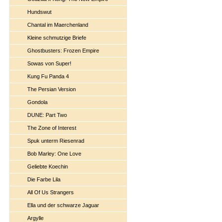
Hundswut
Chantal im Maerchenland
Kleine schmutzige Briefe
Ghostbusters: Frozen Empire
Sowas von Super!
Kung Fu Panda 4
The Persian Version
Gondola
DUNE: Part Two
The Zone of Interest
Spuk unterm Riesenrad
Bob Marley: One Love
Geliebte Koechin
Die Farbe Lila
All Of Us Strangers
Ella und der schwarze Jaguar
Argylle