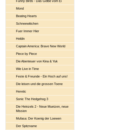
Funny Birds - Das Gelbe vom Ei
Mond
Beating Hearts
Schneewittchen
Fuer Immer Hier
Heldin
Captain America: Brave New World
Piece by Piece
Die Abenteuer von Kina & Yuk
Wie Live in Time
Feste & Freunde - Ein Hoch auf uns!
Die leisen und die grossen Toene
Heretic
Sonic The Hedgehog 3
Die Heinzels 2 - Neue Muetzen, neue
Mission
Mufasa: Der Koenig der Loewen
Der Spitzname