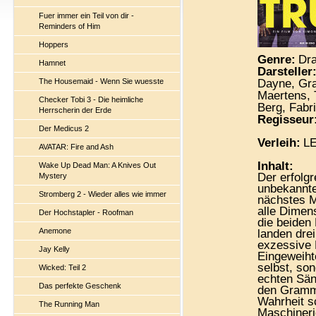
Fuer immer ein Teil von dir -
Reminders of Him
Hoppers
Genre:
Dra
Hamnet
Darsteller
The Housemaid - Wenn Sie wuesste
Dayne, Gra
Maertens, 
Checker Tobi 3 - Die heimliche
Berg, Fab
Herrscherin der Erde
Regisseur
Der Medicus 2
Verleih:
LE
AVATAR: Fire and Ash
Inhalt:
Wake Up Dead Man: A Knives Out
Der erfolg
Mystery
unbekannte
Stromberg 2 - Wieder alles wie immer
nächstes Mu
alle Dimen
Der Hochstapler - Roofman
die beiden
Anemone
landen dre
exzessive L
Jay Kelly
Eingeweiht
selbst, so
Wicked: Teil 2
echten Sän
Das perfekte Geschenk
den Gramm
Wahrheit s
The Running Man
Maschineri