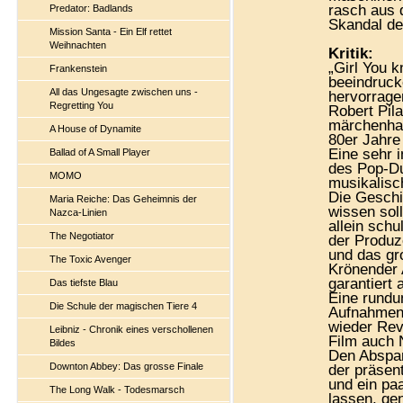
rasch aus 
Predator: Badlands
Skandal d
Mission Santa - Ein Elf rettet
Weihnachten
Kritik:
„Girl You k
Frankenstein
beeindrucke
All das Ungesagte zwischen uns -
hervorrage
Regretting You
Robert Pil
märchenhaf
A House of Dynamite
80er Jahre 
Eine sehr i
Ballad of A Small Player
des Pop-Duo
MOMO
musikalisch
Die Geschic
Maria Reiche: Das Geheimnis der
wissen sol
Nazca-Linien
allein sch
The Negotiator
der Produz
und das gr
The Toxic Avenger
Krönender 
garantiert 
Das tiefste Blau
Eine rundu
Die Schule der magischen Tiere 4
Aufnahmen 
wieder Rev
Leibniz - Chronik eines verschollenen
Film auch 
Bildes
Den Abspan
Downton Abbey: Das grosse Finale
der präsent
und ein pa
The Long Walk - Todesmarsch
lassen, ge