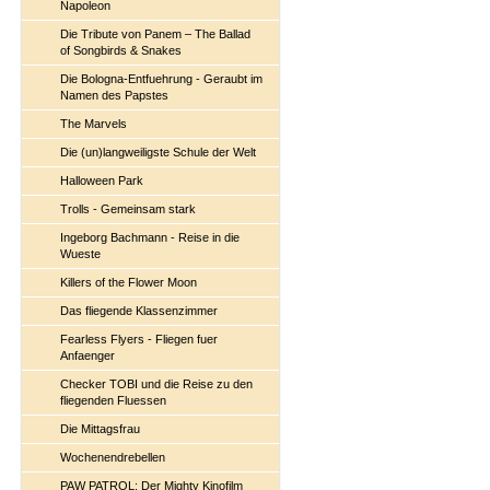
Napoleon
Die Tribute von Panem – The Ballad
of Songbirds & Snakes
Die Bologna-Entfuehrung - Geraubt im
Namen des Papstes
The Marvels
Die (un)langweiligste Schule der Welt
Halloween Park
Trolls - Gemeinsam stark
Ingeborg Bachmann - Reise in die
Wueste
Killers of the Flower Moon
Das fliegende Klassenzimmer
Fearless Flyers - Fliegen fuer
Anfaenger
Checker TOBI und die Reise zu den
fliegenden Fluessen
Die Mittagsfrau
Wochenendrebellen
PAW PATROL: Der Mighty Kinofilm