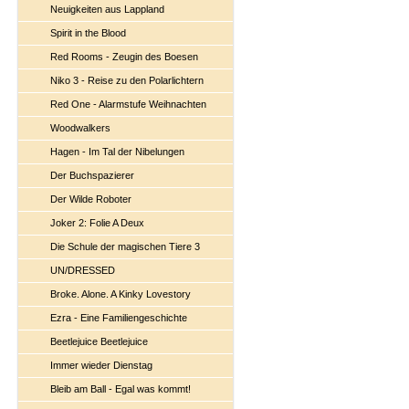
Neuigkeiten aus Lappland
Spirit in the Blood
Red Rooms - Zeugin des Boesen
Niko 3 - Reise zu den Polarlichtern
Red One - Alarmstufe Weihnachten
Woodwalkers
Hagen - Im Tal der Nibelungen
Der Buchspazierer
Der Wilde Roboter
Joker 2: Folie A Deux
Die Schule der magischen Tiere 3
UN/DRESSED
Broke. Alone. A Kinky Lovestory
Ezra - Eine Familiengeschichte
Beetlejuice Beetlejuice
Immer wieder Dienstag
Bleib am Ball - Egal was kommt!