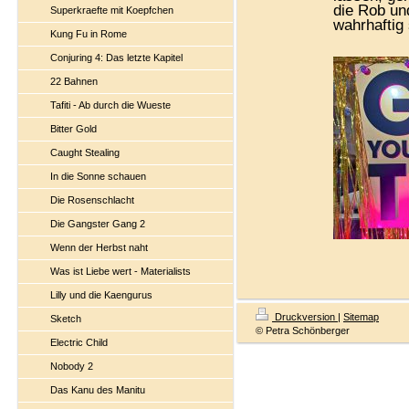
die Rob un
Superkraefte mit Koepfchen
wahrhaftig
Kung Fu in Rome
Conjuring 4: Das letzte Kapitel
22 Bahnen
Tafiti - Ab durch die Wueste
Bitter Gold
Caught Stealing
In die Sonne schauen
Die Rosenschlacht
Die Gangster Gang 2
Wenn der Herbst naht
Was ist Liebe wert - Materialists
Lilly und die Kaengurus
Druckversion
|
Sitemap
Sketch
© Petra Schönberger
Electric Child
Nobody 2
Das Kanu des Manitu