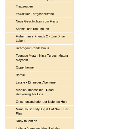
Trauzeugen
Enkel fuer Fortgeschrittene
Neue Geschichten vom Franz
Sophia, der Tod und Ich
Fisherman´s Friends 2 - Eine Brise
Leben
Rehragout Rendezvous
Teenage Mutant Ninja Turtles: Mutant
Mayhem
Oppenheimer
Barbie
Lassie - Ein neues Abenteuer
Mission: Impossible - Dead
Reckoning Teil Eins
Griechenland oder der laufende Huhn
Miraculous: LadyBug & Cat Noir - Der
Film
Ruby taucht ab
Indiana Jones und das Rad des