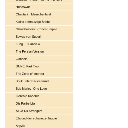
Hundswut
Chantal im Maerchenland
Kleine schmutzige Briefe
Ghostbusters: Frozen Empire
Sowas von Super!
Kung Fu Panda 4
The Persian Version
Gondola
DUNE: Part Two
The Zone of Interest
Spuk unterm Riesenrad
Bob Marley: One Love
Geliebte Koechin
Die Farbe Lila
All Of Us Strangers
Ella und der schwarze Jaguar
Argylle