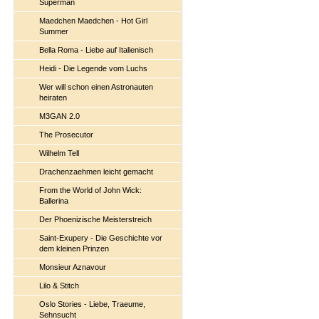
Superman
Maedchen Maedchen - Hot Girl
Summer
Bella Roma - Liebe auf Italienisch
Heidi - Die Legende vom Luchs
Wer will schon einen Astronauten
heiraten
M3GAN 2.0
The Prosecutor
Wilhelm Tell
Drachenzaehmen leicht gemacht
From the World of John Wick:
Ballerina
Der Phoenizische Meisterstreich
Saint-Exupery - Die Geschichte vor
dem kleinen Prinzen
Monsieur Aznavour
Lilo & Stitch
Oslo Stories - Liebe, Traeume,
Sehnsucht