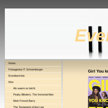
Eve
Home
Fotoagentur P. Schoenberger
Girl You k
Eventberichte
Kino
Als waere es leicht
Peaky Blinders: The Immortal Man
Mein Freund Barry
The Testament of Ann Lee