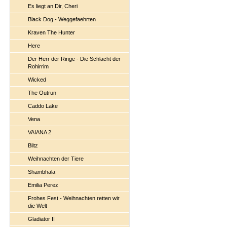
Es liegt an Dir, Cheri
Black Dog - Weggefaehrten
Kraven The Hunter
Here
Der Herr der Ringe - Die Schlacht der
Rohirrim
Wicked
The Outrun
Caddo Lake
Vena
VAIANA 2
Blitz
Weihnachten der Tiere
Shambhala
Emilia Perez
Frohes Fest - Weihnachten retten wir
die Welt
Gladiator II