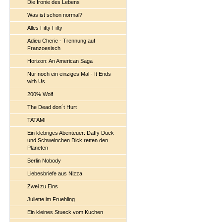
Die Ironie des Lebens
Was ist schon normal?
Alles Fifty Fifty
Adieu Cherie - Trennung auf
Franzoesisch
Horizon: An American Saga
Nur noch ein einziges Mal - It Ends
with Us
200% Wolf
The Dead don´t Hurt
TATAMI
Ein klebriges Abenteuer: Daffy Duck
und Schweinchen Dick retten den
Planeten
Berlin Nobody
Liebesbriefe aus Nizza
Zwei zu Eins
Juliette im Fruehling
Ein kleines Stueck vom Kuchen