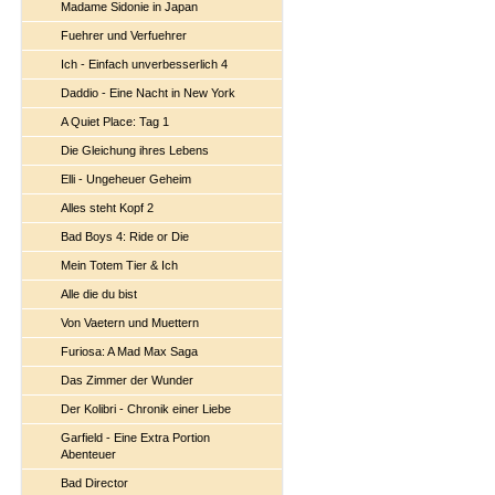
Madame Sidonie in Japan
Fuehrer und Verfuehrer
Ich - Einfach unverbesserlich 4
Daddio - Eine Nacht in New York
A Quiet Place: Tag 1
Die Gleichung ihres Lebens
Elli - Ungeheuer Geheim
Alles steht Kopf 2
Bad Boys 4: Ride or Die
Mein Totem Tier & Ich
Alle die du bist
Von Vaetern und Muettern
Furiosa: A Mad Max Saga
Das Zimmer der Wunder
Der Kolibri - Chronik einer Liebe
Garfield - Eine Extra Portion
Abenteuer
Bad Director