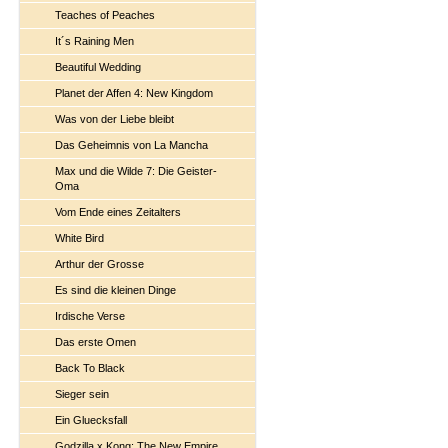
Teaches of Peaches
It´s Raining Men
Beautiful Wedding
Planet der Affen 4: New Kingdom
Was von der Liebe bleibt
Das Geheimnis von La Mancha
Max und die Wilde 7: Die Geister-
Oma
Vom Ende eines Zeitalters
White Bird
Arthur der Grosse
Es sind die kleinen Dinge
Irdische Verse
Das erste Omen
Back To Black
Sieger sein
Ein Gluecksfall
Godzilla x Kong: The New Empire