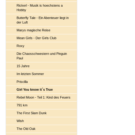
Rickerl - Musik is hoechstens a
Hobby
Butterfly Tale - Ein Abenteuer liegt in
der Luft
Marys magische Reise
Mean Girls - Der Girls Club
Roxy
Die Chaosschwestern und Pinguin
Paul
15 Jahre
Im letzten Sommer
Priscilla
Girl You know it´s True
Rebel Moon - Teil 1: Kind des Feuers
791 km
The First Slam Dunk
Wish
The Old Oak