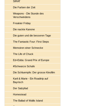
SIRAT
Die Farben der Zeit
Weapons - Die Stunde des
Verschwindens
Freakier Friday
Die nackte Kanone
Die guten und die besseren Tage
The Fantastic Four: First Steps
Memoiren einer Schnecke
The Life of Chuck
Ed+Edda: Grand Prix of Europe
#Schwarze Schafe
Die Schluempfe: Der grosse Kinofilm
Karli & Marie - Ein Roadtrip auf
Bayrisch
Der Salzpfad
Homestead
The Ballad of Wallis Island