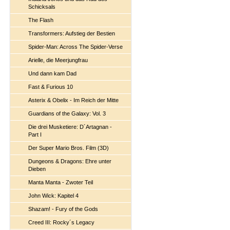
Schicksals
The Flash
Transformers: Aufstieg der Bestien
Spider-Man: Across The Spider-Verse
Arielle, die Meerjungfrau
Und dann kam Dad
Fast & Furious 10
Asterix & Obelix - Im Reich der Mitte
Guardians of the Galaxy: Vol. 3
Die drei Musketiere: D´Artagnan -
Part I
Der Super Mario Bros. Film (3D)
Dungeons & Dragons: Ehre unter
Dieben
Manta Manta - Zwoter Teil
John Wick: Kapitel 4
Shazam! - Fury of the Gods
Creed III: Rocky´s Legacy