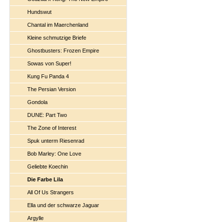
Hundswut
Chantal im Maerchenland
Kleine schmutzige Briefe
Ghostbusters: Frozen Empire
Sowas von Super!
Kung Fu Panda 4
The Persian Version
Gondola
DUNE: Part Two
The Zone of Interest
Spuk unterm Riesenrad
Bob Marley: One Love
Geliebte Koechin
Die Farbe Lila
All Of Us Strangers
Ella und der schwarze Jaguar
Argylle