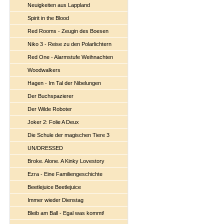
Neuigkeiten aus Lappland
Spirit in the Blood
Red Rooms - Zeugin des Boesen
Niko 3 - Reise zu den Polarlichtern
Red One - Alarmstufe Weihnachten
Woodwalkers
Hagen - Im Tal der Nibelungen
Der Buchspazierer
Der Wilde Roboter
Joker 2: Folie A Deux
Die Schule der magischen Tiere 3
UN/DRESSED
Broke. Alone. A Kinky Lovestory
Ezra - Eine Familiengeschichte
Beetlejuice Beetlejuice
Immer wieder Dienstag
Bleib am Ball - Egal was kommt!