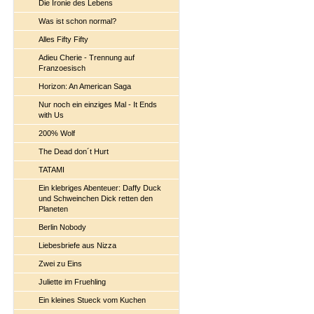
Die Ironie des Lebens
Was ist schon normal?
Alles Fifty Fifty
Adieu Cherie - Trennung auf
Franzoesisch
Horizon: An American Saga
Nur noch ein einziges Mal - It Ends
with Us
200% Wolf
The Dead don´t Hurt
TATAMI
Ein klebriges Abenteuer: Daffy Duck
und Schweinchen Dick retten den
Planeten
Berlin Nobody
Liebesbriefe aus Nizza
Zwei zu Eins
Juliette im Fruehling
Ein kleines Stueck vom Kuchen