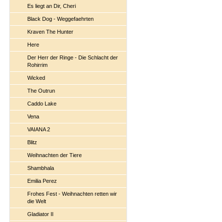
Es liegt an Dir, Cheri
Black Dog - Weggefaehrten
Kraven The Hunter
Here
Der Herr der Ringe - Die Schlacht der
Rohirrim
Wicked
The Outrun
Caddo Lake
Vena
VAIANA 2
Blitz
Weihnachten der Tiere
Shambhala
Emilia Perez
Frohes Fest - Weihnachten retten wir
die Welt
Gladiator II