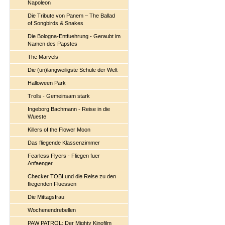
Napoleon
Die Tribute von Panem – The Ballad
of Songbirds & Snakes
Die Bologna-Entfuehrung - Geraubt im
Namen des Papstes
The Marvels
Die (un)langweiligste Schule der Welt
Halloween Park
Trolls - Gemeinsam stark
Ingeborg Bachmann - Reise in die
Wueste
Killers of the Flower Moon
Das fliegende Klassenzimmer
Fearless Flyers - Fliegen fuer
Anfaenger
Checker TOBI und die Reise zu den
fliegenden Fluessen
Die Mittagsfrau
Wochenendrebellen
PAW PATROL: Der Mighty Kinofilm