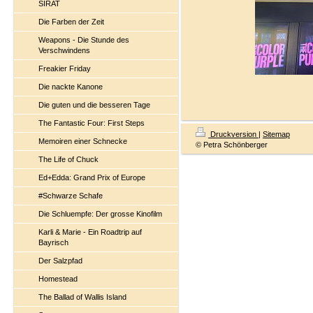
SIRAT
Die Farben der Zeit
Weapons - Die Stunde des
Verschwindens
Freakier Friday
Die nackte Kanone
Die guten und die besseren Tage
The Fantastic Four: First Steps
Druckversion
|
Sitemap
Memoiren einer Schnecke
© Petra Schönberger
The Life of Chuck
Ed+Edda: Grand Prix of Europe
#Schwarze Schafe
Die Schluempfe: Der grosse Kinofilm
Karli & Marie - Ein Roadtrip auf
Bayrisch
Der Salzpfad
Homestead
The Ballad of Wallis Island