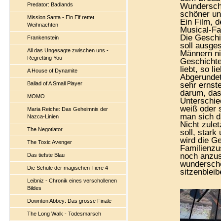
Predator: Badlands
Wunderschö
schöner un
Mission Santa - Ein Elf rettet
Ein Film, 
Weihnachten
Musical-Fan
Die Geschi
Frankenstein
soll ausge
All das Ungesagte zwischen uns -
Männern nic
Regretting You
Geschichte
liebt, so li
A House of Dynamite
Abgerundet
Ballad of A Small Player
sehr erns
darum, das
MOMO
Unterschie
weiß oder 
Maria Reiche: Das Geheimnis der
man sich 
Nazca-Linien
Nicht zule
The Negotiator
soll, star
wird die G
The Toxic Avenger
Familienzu
noch anzus
Das tiefste Blau
wunderschö
Die Schule der magischen Tiere 4
sitzenblei
Leibniz - Chronik eines verschollenen
Bildes
Downton Abbey: Das grosse Finale
The Long Walk - Todesmarsch