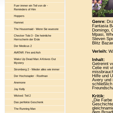
Fuer immer ein Teil von dir -
Reminders of Him
Hoppers
Genre:
Dr
Hamnet
Fantasia B
The Housemaid - Wenn Sie wuesste
Domingo, C
Mpasi, Wh
Checker Tobi 3 - Die heimliche
Steven Spi
Herrscherin der Erde
Blitz Baza
Der Medicus 2
Verleih:
W
AVATAR: Fire and Ash
Inhalt:
Wake Up Dead Man: A Knives Out
Mystery
Getrennt vo
Celie mit v
Stromberg 2 - Wieder alles wie immer
missbrauch
Hilfe und 
Der Hochstapler - Roofman
Avery und i
Anemone
schließlic
Freundscha
Jay Kelly
Kritik:
Wicked: Teil 2
„Die Farbe 
Das perfekte Geschenk
Geschichte
gleichnami
The Running Man
dem Broad