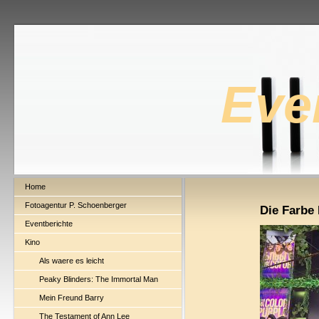
Eve
Home
Fotoagentur P. Schoenberger
Die Farbe 
Eventberichte
Kino
Als waere es leicht
Peaky Blinders: The Immortal Man
Mein Freund Barry
The Testament of Ann Lee