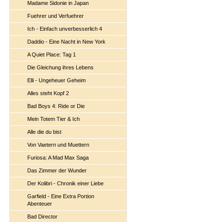
Madame Sidonie in Japan
Fuehrer und Verfuehrer
Ich - Einfach unverbesserlich 4
Daddio - Eine Nacht in New York
A Quiet Place: Tag 1
Die Gleichung ihres Lebens
Elli - Ungeheuer Geheim
Alles steht Kopf 2
Bad Boys 4: Ride or Die
Mein Totem Tier & Ich
Alle die du bist
Von Vaetern und Muettern
Furiosa: A Mad Max Saga
Das Zimmer der Wunder
Der Kolibri - Chronik einer Liebe
Garfield - Eine Extra Portion
Abenteuer
Bad Director