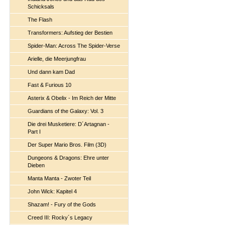
Schicksals
The Flash
Transformers: Aufstieg der Bestien
Spider-Man: Across The Spider-Verse
Arielle, die Meerjungfrau
Und dann kam Dad
Fast & Furious 10
Asterix & Obelix - Im Reich der Mitte
Guardians of the Galaxy: Vol. 3
Die drei Musketiere: D´Artagnan -
Part I
Der Super Mario Bros. Film (3D)
Dungeons & Dragons: Ehre unter
Dieben
Manta Manta - Zwoter Teil
John Wick: Kapitel 4
Shazam! - Fury of the Gods
Creed III: Rocky´s Legacy