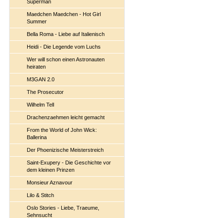
Superman
Maedchen Maedchen - Hot Girl
Summer
Bella Roma - Liebe auf Italienisch
Heidi - Die Legende vom Luchs
Wer will schon einen Astronauten
heiraten
M3GAN 2.0
The Prosecutor
Wilhelm Tell
Drachenzaehmen leicht gemacht
From the World of John Wick:
Ballerina
Der Phoenizische Meisterstreich
Saint-Exupery - Die Geschichte vor
dem kleinen Prinzen
Monsieur Aznavour
Lilo & Stitch
Oslo Stories - Liebe, Traeume,
Sehnsucht