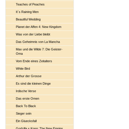
Teaches of Peaches
It´s Raining Men
Beautiful Wedding
Planet der Affen 4: New Kingdom
Was von der Liebe bleibt
Das Geheimnis von La Mancha
Max und die Wilde 7: Die Geister-
Oma
Vom Ende eines Zeitalters
White Bird
Arthur der Grosse
Es sind die kleinen Dinge
Irdische Verse
Das erste Omen
Back To Black
Sieger sein
Ein Gluecksfall
Godzilla x Kong: The New Empire