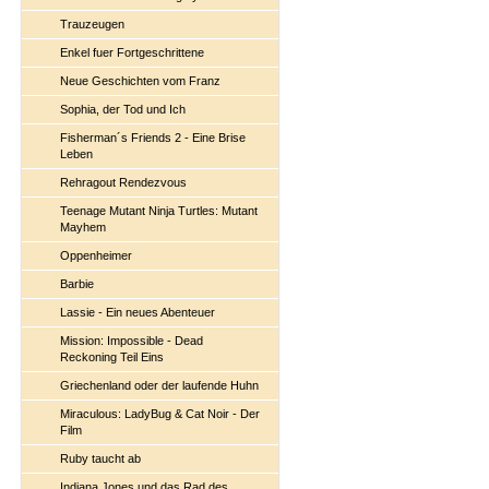
Trauzeugen
Enkel fuer Fortgeschrittene
Neue Geschichten vom Franz
Sophia, der Tod und Ich
Fisherman´s Friends 2 - Eine Brise
Leben
Rehragout Rendezvous
Teenage Mutant Ninja Turtles: Mutant
Mayhem
Oppenheimer
Barbie
Lassie - Ein neues Abenteuer
Mission: Impossible - Dead
Reckoning Teil Eins
Griechenland oder der laufende Huhn
Miraculous: LadyBug & Cat Noir - Der
Film
Ruby taucht ab
Indiana Jones und das Rad des