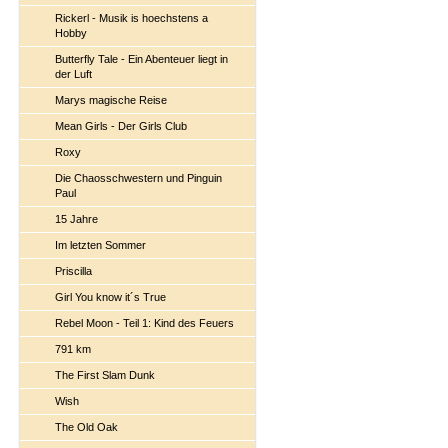
Rickerl - Musik is hoechstens a
Hobby
Butterfly Tale - Ein Abenteuer liegt in
der Luft
Marys magische Reise
Mean Girls - Der Girls Club
Roxy
Die Chaosschwestern und Pinguin
Paul
15 Jahre
Im letzten Sommer
Priscilla
Girl You know it´s True
Rebel Moon - Teil 1: Kind des Feuers
791 km
The First Slam Dunk
Wish
The Old Oak