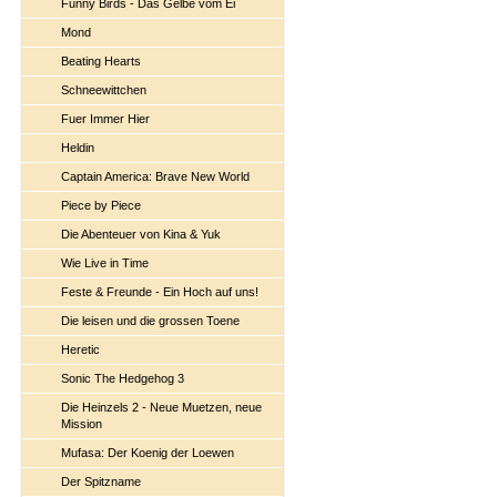
Funny Birds - Das Gelbe vom Ei
Mond
Beating Hearts
Schneewittchen
Fuer Immer Hier
Heldin
Captain America: Brave New World
Piece by Piece
Die Abenteuer von Kina & Yuk
Wie Live in Time
Feste & Freunde - Ein Hoch auf uns!
Die leisen und die grossen Toene
Heretic
Sonic The Hedgehog 3
Die Heinzels 2 - Neue Muetzen, neue
Mission
Mufasa: Der Koenig der Loewen
Der Spitzname