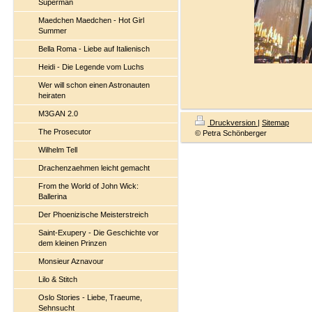
Superman
Maedchen Maedchen - Hot Girl
Summer
Bella Roma - Liebe auf Italienisch
Heidi - Die Legende vom Luchs
Wer will schon einen Astronauten
heiraten
M3GAN 2.0
Druckversion
|
Sitemap
The Prosecutor
© Petra Schönberger
Wilhelm Tell
Drachenzaehmen leicht gemacht
From the World of John Wick:
Ballerina
Der Phoenizische Meisterstreich
Saint-Exupery - Die Geschichte vor
dem kleinen Prinzen
Monsieur Aznavour
Lilo & Stitch
Oslo Stories - Liebe, Traeume,
Sehnsucht