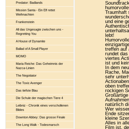
Soundtrack
Predator: Badlands
humorvoll
Mission Santa - Ein Elf rettet
Traumhaft 
Weihnachten
wunderschö
und eine g
Frankenstein
Authentisc
All das Ungesagte zwischen uns -
unterhalts
Regretting You
lebt!
Humorvolle
A House of Dynamite
einzigarti
treffen au
Ballad of A Small Player
rundet das
MOMO
viertes Ac
ist und kei
Maria Reiche: Das Geheimnis der
In dem neu
Nazca-Linien
Rache, Mac
The Negotiator
sehr unter
Actionaben
The Toxic Avenger
oben treff
rockigen S
Das tiefste Blau
Großartige
Die Schule der magischen Tiere 4
Aufnahmen 
natürlich d
Leibniz - Chronik eines verschollenen
Wer wissen
Bildes
Ende sitze
Downton Abbey: Das grosse Finale
kleine Szen
Alles in al
The Long Walk - Todesmarsch
Film ist, d