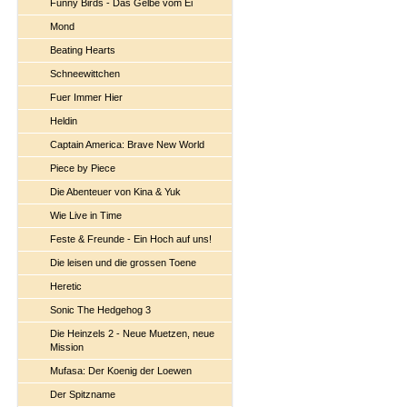
Funny Birds - Das Gelbe vom Ei
Mond
Beating Hearts
Schneewittchen
Fuer Immer Hier
Heldin
Captain America: Brave New World
Piece by Piece
Die Abenteuer von Kina & Yuk
Wie Live in Time
Feste & Freunde - Ein Hoch auf uns!
Die leisen und die grossen Toene
Heretic
Sonic The Hedgehog 3
Die Heinzels 2 - Neue Muetzen, neue
Mission
Mufasa: Der Koenig der Loewen
Der Spitzname