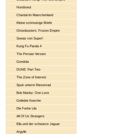
Hundswut
Chantal im Maerchenland
Kleine schmutzige Briefe
Ghostbusters: Frozen Empire
Sowas von Super!
Kung Fu Panda 4
The Persian Version
Gondola
DUNE: Part Two
The Zone of Interest
Spuk unterm Riesenrad
Bob Marley: One Love
Geliebte Koechin
Die Farbe Lila
All Of Us Strangers
Ella und der schwarze Jaguar
Argylle