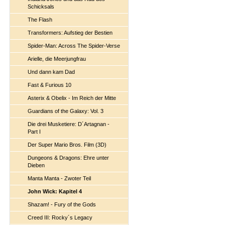
Schicksals
The Flash
Transformers: Aufstieg der Bestien
Spider-Man: Across The Spider-Verse
Arielle, die Meerjungfrau
Und dann kam Dad
Fast & Furious 10
Asterix & Obelix - Im Reich der Mitte
Guardians of the Galaxy: Vol. 3
Die drei Musketiere: D´Artagnan -
Part I
Der Super Mario Bros. Film (3D)
Dungeons & Dragons: Ehre unter
Dieben
Manta Manta - Zwoter Teil
John Wick: Kapitel 4
Shazam! - Fury of the Gods
Creed III: Rocky´s Legacy