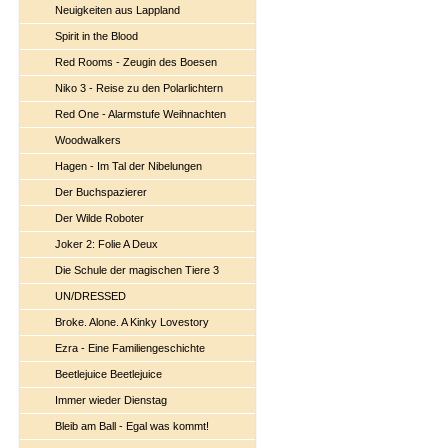
Neuigkeiten aus Lappland
Spirit in the Blood
Red Rooms - Zeugin des Boesen
Niko 3 - Reise zu den Polarlichtern
Red One - Alarmstufe Weihnachten
Woodwalkers
Hagen - Im Tal der Nibelungen
Der Buchspazierer
Der Wilde Roboter
Joker 2: Folie A Deux
Die Schule der magischen Tiere 3
UN/DRESSED
Broke. Alone. A Kinky Lovestory
Ezra - Eine Familiengeschichte
Beetlejuice Beetlejuice
Immer wieder Dienstag
Bleib am Ball - Egal was kommt!