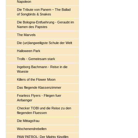
Napoleon
Die Tribute von Panem – The Ballad
of Songbirds & Snakes
Die Bologna-Entfuehrung - Geraubt im
Namen des Papstes
The Marvels
Die (un)langweiligste Schule der Welt
Halloween Park
Trolls - Gemeinsam stark
Ingeborg Bachmann - Reise in die
Wueste
Killers of the Flower Moon
Das fliegende Klassenzimmer
Fearless Flyers - Fliegen fuer
Anfaenger
Checker TOBI und die Reise zu den
fliegenden Fluessen
Die Mittagsfrau
Wochenendrebellen
PAW PATROL: Der Mighty Kinofilm