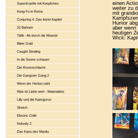
einen Acti
Superkraefte mit Koepfchen
weiter zu 
Kung Fu in Rome
mit grandi
Kampfszene
Conjuring 4: Das letzte Kapitel
Humor abge
aber wenn 
22 Bahnen
heutigen Ze
Tafiti - Ab durch die Wueste
Wick: Kapi
Bitter Gold
Caught Stealing
In die Sonne schauen
Die Rosenschlacht
Die Gangster Gang 2
Wenn der Herbst naht
Was ist Liebe wert - Materialists
Lilly und die Kaengurus
Sketch
Electric Child
Nobody 2
Das Kanu des Manitu