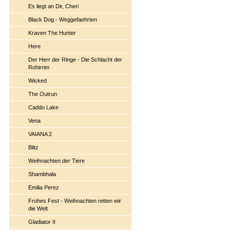
Es liegt an Dir, Cheri
Black Dog - Weggefaehrten
Kraven The Hunter
Here
Der Herr der Ringe - Die Schlacht der
Rohirrim
Wicked
The Outrun
Caddo Lake
Vena
VAIANA 2
Blitz
Weihnachten der Tiere
Shambhala
Emilia Perez
Frohes Fest - Weihnachten retten wir
die Welt
Gladiator II