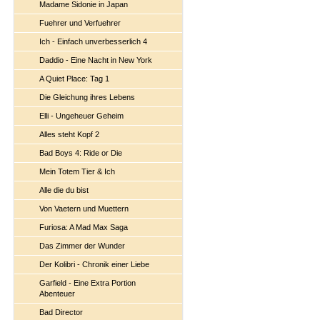
Madame Sidonie in Japan
Fuehrer und Verfuehrer
Ich - Einfach unverbesserlich 4
Daddio - Eine Nacht in New York
A Quiet Place: Tag 1
Die Gleichung ihres Lebens
Elli - Ungeheuer Geheim
Alles steht Kopf 2
Bad Boys 4: Ride or Die
Mein Totem Tier & Ich
Alle die du bist
Von Vaetern und Muettern
Furiosa: A Mad Max Saga
Das Zimmer der Wunder
Der Kolibri - Chronik einer Liebe
Garfield - Eine Extra Portion
Abenteuer
Bad Director