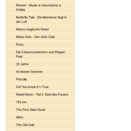
Rickerl - Musik is hoechstens a
Hobby
Butterfly Tale - Ein Abenteuer liegt in
der Luft
Marys magische Reise
Mean Girls - Der Girls Club
Roxy
Die Chaosschwestern und Pinguin
Paul
15 Jahre
Im letzten Sommer
Priscilla
Girl You know it´s True
Rebel Moon - Teil 1: Kind des Feuers
791 km
The First Slam Dunk
Wish
The Old Oak