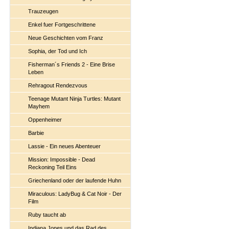
Trauzeugen
Enkel fuer Fortgeschrittene
Neue Geschichten vom Franz
Sophia, der Tod und Ich
Fisherman´s Friends 2 - Eine Brise
Leben
Rehragout Rendezvous
Teenage Mutant Ninja Turtles: Mutant
Mayhem
Oppenheimer
Barbie
Lassie - Ein neues Abenteuer
Mission: Impossible - Dead
Reckoning Teil Eins
Griechenland oder der laufende Huhn
Miraculous: LadyBug & Cat Noir - Der
Film
Ruby taucht ab
Indiana Jones und das Rad des