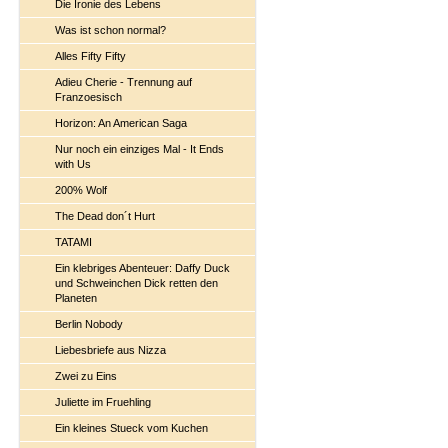
Die Ironie des Lebens
Was ist schon normal?
Alles Fifty Fifty
Adieu Cherie - Trennung auf
Franzoesisch
Horizon: An American Saga
Nur noch ein einziges Mal - It Ends
with Us
200% Wolf
The Dead don´t Hurt
TATAMI
Ein klebriges Abenteuer: Daffy Duck
und Schweinchen Dick retten den
Planeten
Berlin Nobody
Liebesbriefe aus Nizza
Zwei zu Eins
Juliette im Fruehling
Ein kleines Stueck vom Kuchen