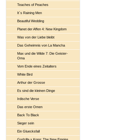
Teaches of Peaches
It´s Raining Men
Beautiful Wedding
Planet der Affen 4: New Kingdom
Was von der Liebe bleibt
Das Geheimnis von La Mancha
Max und die Wilde 7: Die Geister-
Oma
Vom Ende eines Zeitalters
White Bird
Arthur der Grosse
Es sind die kleinen Dinge
Irdische Verse
Das erste Omen
Back To Black
Sieger sein
Ein Gluecksfall
Godzilla x Kong: The New Empire