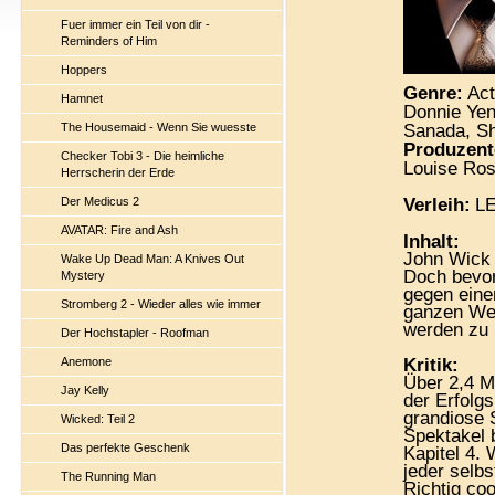
Fuer immer ein Teil von dir -
Reminders of Him
Hoppers
Genre:
Act
Hamnet
Donnie Yen
The Housemaid - Wenn Sie wuesste
Sanada, S
Produzent
Checker Tobi 3 - Die heimliche
Louise Ro
Herrscherin der Erde
Der Medicus 2
Verleih:
LE
AVATAR: Fire and Ash
Inhalt:
John Wick 
Wake Up Dead Man: A Knives Out
Doch bevor
Mystery
gegen eine
Stromberg 2 - Wieder alles wie immer
ganzen Wel
werden zu
Der Hochstapler - Roofman
Anemone
Kritik:
Über 2,4 M
Jay Kelly
der Erfolg
grandiose 
Wicked: Teil 2
Spektakel b
Das perfekte Geschenk
Kapitel 4.
jeder selb
The Running Man
Richtig coo