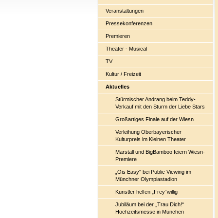
Veranstaltungen
Pressekonferenzen
Premieren
Theater - Musical
TV
Kultur / Freizeit
Aktuelles
Stürmischer Andrang beim Teddy-
Verkauf mit den Sturm der Liebe Stars
Großartiges Finale auf der Wiesn
Verleihung Oberbayerischer
Kulturpreis im Kleinen Theater
Marstall und BigBamboo feiern Wiesn-
Premiere
„Ois Easy“ bei Public Viewing im
Münchner Olympiastadion
Künstler helfen „Frey“willig
Jubiläum bei der „Trau Dich!“
Hochzeitsmesse in München