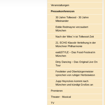
Veranstaltungen
Pressekonferenzen
30 Jahre Tollwood - 30 Jahre
Miteinander
Eddie Redmayne verzaubert
München
Nach der Wies´n ist Tollwood-Zeit
21. ECHO Klassik-Verleihung in der
Münchner Philharmonie
eat&STYLE – Das Food-Festival in
München
Dirty Dancing – Das Original Live On
Tour
Festleiter und Oberbürgermeister
sprechen von ruhiger Herbstwiesn
Jupp Heynckes kommt nach
München und kündigt Großes an
Premieren
Theater - Musical
TV