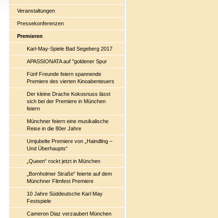
Veranstaltungen
Pressekonferenzen
Premieren
Karl-May-Spiele Bad Segeberg 2017
APASSIONATA auf "goldener Spur
Fünf Freunde feiern spannende
Premiere des vierten Kinoabenteuers
Der kleine Drache Kokosnuss lässt
sich bei der Premiere in München
feiern
Münchner feiern eine musikalische
Reise in die 80er Jahre
Umjubelte Premiere von „Haindling –
Und Überhaupts“
„Queen“ rockt jetzt in München
„Bornholmer Straße“ feierte auf dem
Münchner Filmfest Premiere
10 Jahre Süddeutsche Karl May
Festspiele
Cameron Diaz verzaubert München