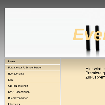
Eve
Home
Fotoagentur P. Schoenberger
Hier wird 
Premiere g
Eventberichte
Zirkuspremi
Kino
CD-Rezensionen
DVD-Rezensionen
Buchrezensionen
Interviews