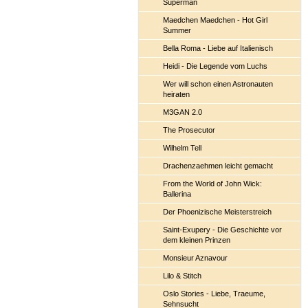
Superman
Maedchen Maedchen - Hot Girl
Summer
Bella Roma - Liebe auf Italienisch
Heidi - Die Legende vom Luchs
Wer will schon einen Astronauten
heiraten
M3GAN 2.0
The Prosecutor
Wilhelm Tell
Drachenzaehmen leicht gemacht
From the World of John Wick:
Ballerina
Der Phoenizische Meisterstreich
Saint-Exupery - Die Geschichte vor
dem kleinen Prinzen
Monsieur Aznavour
Lilo & Stitch
Oslo Stories - Liebe, Traeume,
Sehnsucht