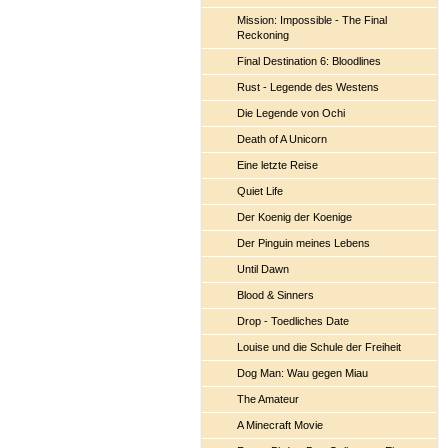
Mission: Impossible - The Final
Reckoning
Final Destination 6: Bloodlines
Rust - Legende des Westens
Die Legende von Ochi
Death of A Unicorn
Eine letzte Reise
Quiet Life
Der Koenig der Koenige
Der Pinguin meines Lebens
Until Dawn
Blood & Sinners
Drop - Toedliches Date
Louise und die Schule der Freiheit
Dog Man: Wau gegen Miau
The Amateur
A Minecraft Movie