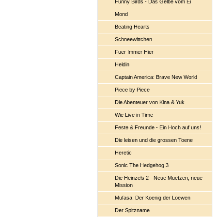
Funny Birds - Das Gelbe vom Ei
Mond
Beating Hearts
Schneewittchen
Fuer Immer Hier
Heldin
Captain America: Brave New World
Piece by Piece
Die Abenteuer von Kina & Yuk
Wie Live in Time
Feste & Freunde - Ein Hoch auf uns!
Die leisen und die grossen Toene
Heretic
Sonic The Hedgehog 3
Die Heinzels 2 - Neue Muetzen, neue
Mission
Mufasa: Der Koenig der Loewen
Der Spitzname