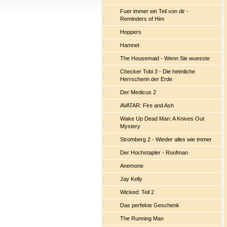
Fuer immer ein Teil von dir -
Reminders of Him
Hoppers
Hamnet
The Housemaid - Wenn Sie wuesste
Checker Tobi 3 - Die heimliche
Herrscherin der Erde
Der Medicus 2
AVATAR: Fire and Ash
Wake Up Dead Man: A Knives Out
Mystery
Stromberg 2 - Wieder alles wie immer
Der Hochstapler - Roofman
Anemone
Jay Kelly
Wicked: Teil 2
Das perfekte Geschenk
The Running Man