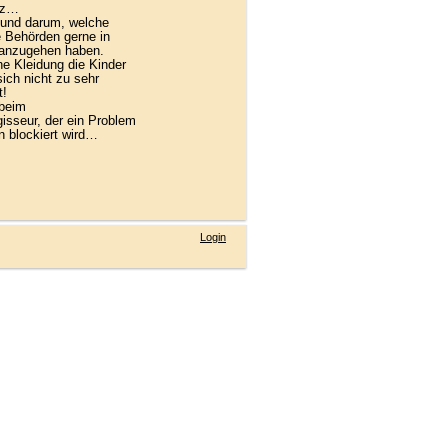
itz…
 und darum, welche
e Behörden gerne in
 anzugehen haben.
e Kleidung die Kinder
ich nicht zu sehr
t!
 beim
isseur, der ein Problem
n blockiert wird…
Login