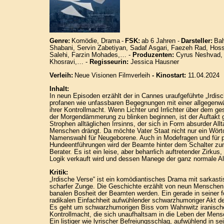
Genre:
Komödie, Drama
-
FSK:
ab 6 Jahren -
Darsteller:
Bah
Shabani, Servin Zabetiyan, Sadaf Asgari, Faezeh Rad, Hos
Salehi, Farzin Mohades,… -
Produzenten:
Cyrus Neshvad, A
Khosravi,… -
Regisseurin:
Jessica Hausner
Verleih:
Neue Visionen Filmverleih
- Kinostart:
11.04.2024
Inhalt:
In neun Episoden erzählt der in Cannes uraufgeführte „Irdis
profanen wie unfassbaren Begegnungen mit einer allgegenwä
ihrer Kontrollmacht. Wenn Lichter und Irrlichter über dem ge
der Morgendämmerung zu blinken beginnen, ist der Auftakt 
Strophen alltäglichen Irrsinns, der sich in Form absurder All
Menschen drängt. Da möchte Vater Staat nicht nur ein Wört
Namenswahl für Neugeborene. Auch in Modefragen und für po
Hundeentführungen wird der Beamte hinter dem Schalter zu
Berater. Es ist ein leise, aber beharrlich auftretender Zirku
Logik verkauft wird und dessen Manege der ganz normale Al
Kritik:
„Irdische Verse“ ist ein komödiantisches Drama mit sarkas
scharfer Zunge. Die Geschichte erzählt von neun Menschen
banalen Bosheit der Beamten werden. Ein gerade in seiner f
radikalen Einfachheit aufwühlender schwarzhumoriger Akt de
Es geht um schwarzhumorigen Biss vom Wahnwitz iranischer
Kontrollmacht, die sich unaufhaltsam in die Leben der Mens
Ein listiger wie lyrischer Befreiungsschlag, aufwühlend in se