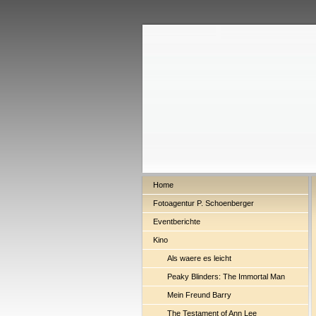
Home
Fotoagentur P. Schoenberger
Eventberichte
Kino
Als waere es leicht
Peaky Blinders: The Immortal Man
Mein Freund Barry
The Testament of Ann Lee