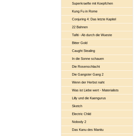
Superkraefte mit Koepfchen
Kung Fu in Rome
Conjuring 4: Das letzte Kapitel
22 Bahnen
Tafiti - Ab durch die Wueste
Bitter Gold
Caught Stealing
In die Sonne schauen
Die Rosenschlacht
Die Gangster Gang 2
Wenn der Herbst naht
Was ist Liebe wert - Materialists
Lilly und die Kaengurus
Sketch
Electric Child
Nobody 2
Das Kanu des Manitu