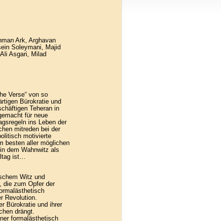
man Ark, Arghavan
sein Soleymani, Majid
li Asgari, Milad
che Verse“ von so
rtigen Bürokratie und
schäftigen Teheran in
gemacht für neue
tagsregeln ins Leben der
chen mitreden bei der
litisch motivierte
m besten aller möglichen
s, in dem Wahnwitz als
ltag ist…
tischem Witz und
, die zum Opfer der
ormalästhetisch
r Revolution.
 Bürokratie und ihrer
chen drängt.
iner formalästhetisch