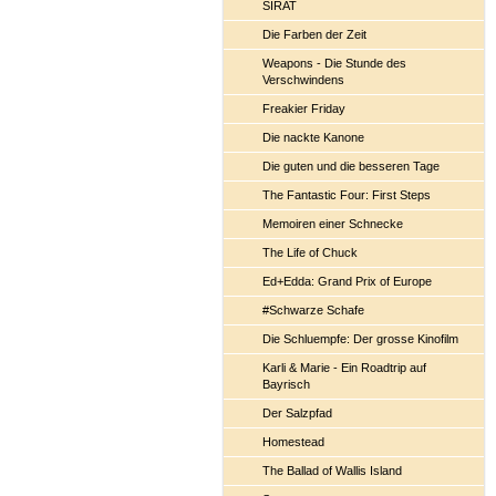
SIRAT
Die Farben der Zeit
Weapons - Die Stunde des
Verschwindens
Freakier Friday
Die nackte Kanone
Die guten und die besseren Tage
The Fantastic Four: First Steps
Memoiren einer Schnecke
The Life of Chuck
Ed+Edda: Grand Prix of Europe
#Schwarze Schafe
Die Schluempfe: Der grosse Kinofilm
Karli & Marie - Ein Roadtrip auf
Bayrisch
Der Salzpfad
Homestead
The Ballad of Wallis Island