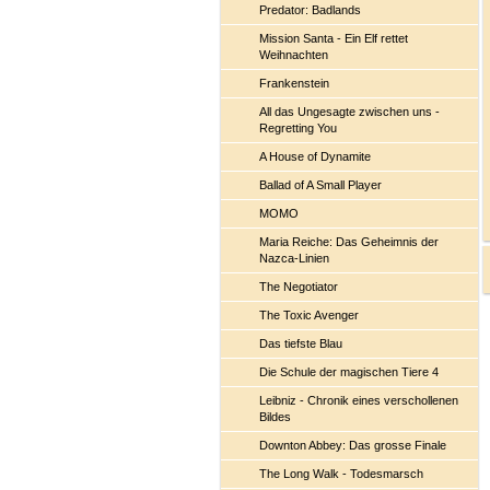
Predator: Badlands
Mission Santa - Ein Elf rettet
Weihnachten
Frankenstein
All das Ungesagte zwischen uns -
Regretting You
A House of Dynamite
Ballad of A Small Player
MOMO
Maria Reiche: Das Geheimnis der
Nazca-Linien
The Negotiator
The Toxic Avenger
Das tiefste Blau
Die Schule der magischen Tiere 4
Leibniz - Chronik eines verschollenen
Bildes
Downton Abbey: Das grosse Finale
The Long Walk - Todesmarsch