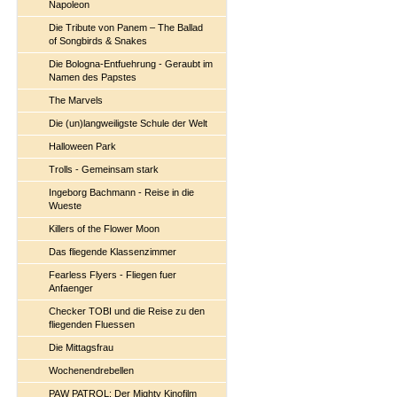
Napoleon
Die Tribute von Panem – The Ballad
of Songbirds & Snakes
Die Bologna-Entfuehrung - Geraubt im
Namen des Papstes
The Marvels
Die (un)langweiligste Schule der Welt
Halloween Park
Trolls - Gemeinsam stark
Ingeborg Bachmann - Reise in die
Wueste
Killers of the Flower Moon
Das fliegende Klassenzimmer
Fearless Flyers - Fliegen fuer
Anfaenger
Checker TOBI und die Reise zu den
fliegenden Fluessen
Die Mittagsfrau
Wochenendrebellen
PAW PATROL: Der Mighty Kinofilm