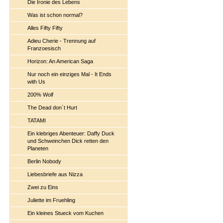
Die Ironie des Lebens
Was ist schon normal?
Alles Fifty Fifty
Adieu Cherie - Trennung auf
Franzoesisch
Horizon: An American Saga
Nur noch ein einziges Mal - It Ends
with Us
200% Wolf
The Dead don´t Hurt
TATAMI
Ein klebriges Abenteuer: Daffy Duck
und Schweinchen Dick retten den
Planeten
Berlin Nobody
Liebesbriefe aus Nizza
Zwei zu Eins
Juliette im Fruehling
Ein kleines Stueck vom Kuchen