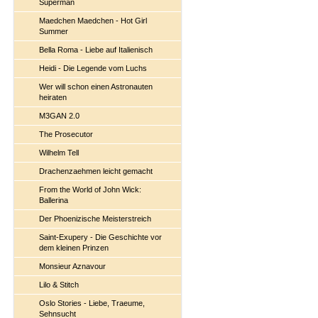
Superman
Maedchen Maedchen - Hot Girl
Summer
Bella Roma - Liebe auf Italienisch
Heidi - Die Legende vom Luchs
Wer will schon einen Astronauten
heiraten
M3GAN 2.0
The Prosecutor
Wilhelm Tell
Drachenzaehmen leicht gemacht
From the World of John Wick:
Ballerina
Der Phoenizische Meisterstreich
Saint-Exupery - Die Geschichte vor
dem kleinen Prinzen
Monsieur Aznavour
Lilo & Stitch
Oslo Stories - Liebe, Traeume,
Sehnsucht