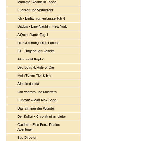
Madame Sidonie in Japan
Fuehrer und Verfuehrer
Ich - Einfach unverbesserlich 4
Daddio - Eine Nacht in New York
A Quiet Place: Tag 1
Die Gleichung ihres Lebens
Elli - Ungeheuer Geheim
Alles steht Kopf 2
Bad Boys 4: Ride or Die
Mein Totem Tier & Ich
Alle die du bist
Von Vaetern und Muettern
Furiosa: A Mad Max Saga
Das Zimmer der Wunder
Der Kolibri - Chronik einer Liebe
Garfield - Eine Extra Portion
Abenteuer
Bad Director