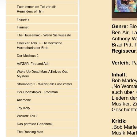
Fuer immer ein Teil von dir -
Reminders of Him
Hoppers
Genre:
Bio
Hamnet
Ben-Air, L
The Housemaid - Wenn Sie wuesste
Anthony W
Checker Tobi 3 - Die heimliche
Brad Pitt, 
Herrscherin der Erde
Regisseur
Der Medicus 2
Verleih:
Pa
AVATAR: Fire and Ash
Wake Up Dead Man: A Knives Out
Inhalt:
Mystery
Bob Marley
Stromberg 2 - Wieder alles wie immer
„No Woman,
auch über 
Der Hochstapler - Roofman
Liedern de
Anemone
Musiker. Z
Jay Kelly
Geschich
Wicked: Teil 2
Kritik:
Das perfekte Geschenk
„Bob Marle
The Running Man
Musik Marl