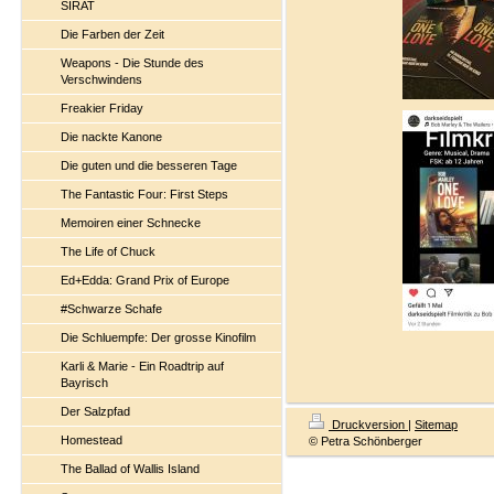
SIRAT
Die Farben der Zeit
Weapons - Die Stunde des
Verschwindens
Freakier Friday
Die nackte Kanone
Die guten und die besseren Tage
The Fantastic Four: First Steps
Memoiren einer Schnecke
The Life of Chuck
Ed+Edda: Grand Prix of Europe
#Schwarze Schafe
Die Schluempfe: Der grosse Kinofilm
Karli & Marie - Ein Roadtrip auf
Bayrisch
Der Salzpfad
Druckversion
|
Sitemap
Homestead
© Petra Schönberger
The Ballad of Wallis Island