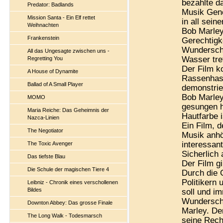
bezahlte d
Predator: Badlands
Musik Gene
Mission Santa - Ein Elf rettet
in all sein
Weihnachten
Bob Marley
Frankenstein
Gerechtigke
Wundersch
All das Ungesagte zwischen uns -
Wasser tre
Regretting You
Der Film ko
A House of Dynamite
Rassenhass
Ballad of A Small Player
demonstrier
Bob Marley
MOMO
gesungen h
Maria Reiche: Das Geheimnis der
Hautfarbe 
Nazca-Linien
Ein Film, 
The Negotiator
Musik anhö
interessan
The Toxic Avenger
Sicherlich
Das tiefste Blau
Der Film g
Die Schule der magischen Tiere 4
Durch die 
Politikern
Leibniz - Chronik eines verschollenen
Bildes
soll und i
Wundersch
Downton Abbey: Das grosse Finale
Marley. De
The Long Walk - Todesmarsch
seine Rech