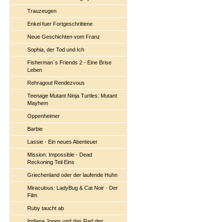
Trauzeugen
Enkel fuer Fortgeschrittene
Neue Geschichten vom Franz
Sophia, der Tod und Ich
Fisherman´s Friends 2 - Eine Brise
Leben
Rehragout Rendezvous
Teenage Mutant Ninja Turtles: Mutant
Mayhem
Oppenheimer
Barbie
Lassie - Ein neues Abenteuer
Mission: Impossible - Dead
Reckoning Teil Eins
Griechenland oder der laufende Huhn
Miraculous: LadyBug & Cat Noir - Der
Film
Ruby taucht ab
Indiana Jones und das Rad des