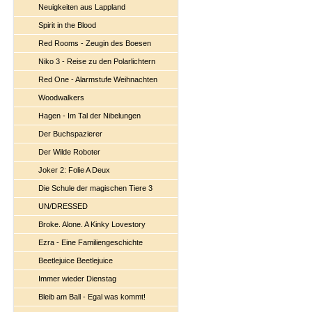
Neuigkeiten aus Lappland
Spirit in the Blood
Red Rooms - Zeugin des Boesen
Niko 3 - Reise zu den Polarlichtern
Red One - Alarmstufe Weihnachten
Woodwalkers
Hagen - Im Tal der Nibelungen
Der Buchspazierer
Der Wilde Roboter
Joker 2: Folie A Deux
Die Schule der magischen Tiere 3
UN/DRESSED
Broke. Alone. A Kinky Lovestory
Ezra - Eine Familiengeschichte
Beetlejuice Beetlejuice
Immer wieder Dienstag
Bleib am Ball - Egal was kommt!