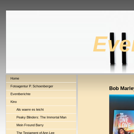
Eve
Home
Fotoagentur P. Schoenberger
Bob Marle
Eventberichte
Kino
Als waere es leicht
Peaky Blinders: The Immortal Man
Mein Freund Barry
The Testament of Ann Lee