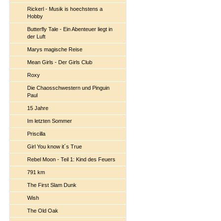
Rickerl - Musik is hoechstens a
Hobby
Butterfly Tale - Ein Abenteuer liegt in
der Luft
Marys magische Reise
Mean Girls - Der Girls Club
Roxy
Die Chaosschwestern und Pinguin
Paul
15 Jahre
Im letzten Sommer
Priscilla
Girl You know it´s True
Rebel Moon - Teil 1: Kind des Feuers
791 km
The First Slam Dunk
Wish
The Old Oak