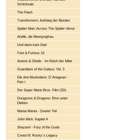
Schicksals
The Flash
Transformers: Aufstieg der Bestien
Spider-Man: Across The Spider-Verse
Arielle, die Meerjungfrau
Und dann kam Dad
Fast & Furious 10
Asterix & Obelix - Im Reich der Mitte
Guardians of the Galaxy: Vol. 3
Die drei Musketiere: D´Artagnan -
Part I
Der Super Mario Bros. Film (3D)
Dungeons & Dragons: Ehre unter
Dieben
Manta Manta - Zwoter Teil
John Wick: Kapitel 4
Shazam! - Fury of the Gods
Creed III: Rocky´s Legacy