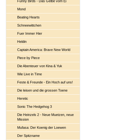
Funny Birds - Das Gelbe vom Ei
Mond
Beating Hearts
Schneewittchen
Fuer Immer Hier
Heldin
Captain America: Brave New World
Piece by Piece
Die Abenteuer von Kina & Yuk
Wie Live in Time
Feste & Freunde - Ein Hoch auf uns!
Die leisen und die grossen Toene
Heretic
Sonic The Hedgehog 3
Die Heinzels 2 - Neue Muetzen, neue
Mission
Mufasa: Der Koenig der Loewen
Der Spitzname