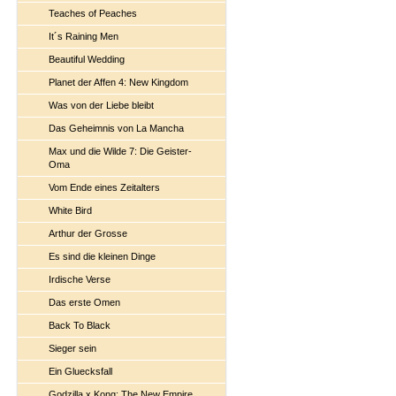
Teaches of Peaches
It´s Raining Men
Beautiful Wedding
Planet der Affen 4: New Kingdom
Was von der Liebe bleibt
Das Geheimnis von La Mancha
Max und die Wilde 7: Die Geister-
Oma
Vom Ende eines Zeitalters
White Bird
Arthur der Grosse
Es sind die kleinen Dinge
Irdische Verse
Das erste Omen
Back To Black
Sieger sein
Ein Gluecksfall
Godzilla x Kong: The New Empire