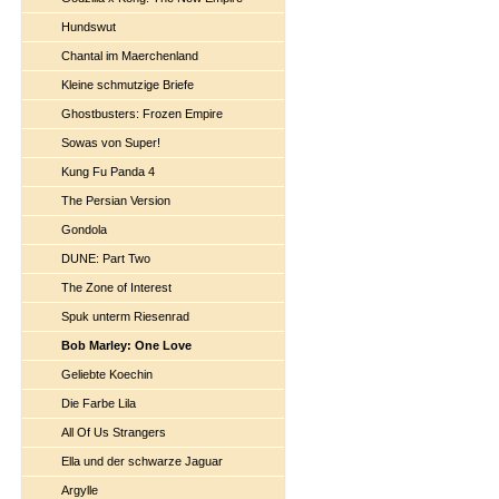
Hundswut
Chantal im Maerchenland
Kleine schmutzige Briefe
Ghostbusters: Frozen Empire
Sowas von Super!
Kung Fu Panda 4
The Persian Version
Gondola
DUNE: Part Two
The Zone of Interest
Spuk unterm Riesenrad
Bob Marley: One Love
Geliebte Koechin
Die Farbe Lila
All Of Us Strangers
Ella und der schwarze Jaguar
Argylle