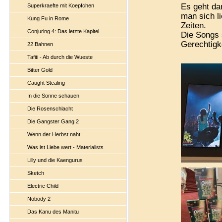
Es geht da
Superkraefte mit Koepfchen
man sich l
Kung Fu in Rome
Zeiten.
Conjuring 4: Das letzte Kapitel
Die Songs 
Gerechtigke
22 Bahnen
Tafiti - Ab durch die Wueste
Bitter Gold
Caught Stealing
In die Sonne schauen
Die Rosenschlacht
Die Gangster Gang 2
Wenn der Herbst naht
Was ist Liebe wert - Materialists
Lilly und die Kaengurus
Sketch
Electric Child
Nobody 2
Das Kanu des Manitu