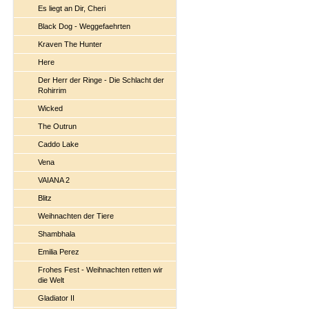
Es liegt an Dir, Cheri
Black Dog - Weggefaehrten
Kraven The Hunter
Here
Der Herr der Ringe - Die Schlacht der
Rohirrim
Wicked
The Outrun
Caddo Lake
Vena
VAIANA 2
Blitz
Weihnachten der Tiere
Shambhala
Emilia Perez
Frohes Fest - Weihnachten retten wir
die Welt
Gladiator II