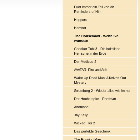
Fuer immer ein Teil von dir -
Reminders of Him
Hoppers
Hamnet
The Housemaid - Wenn Sie
wuesste
Checker Tobi 3 - Die heimliche
Herrscherin der Erde
Der Medicus 2
AVATAR: Fire and Ash
Wake Up Dead Man: A Knives Out
Mystery
Stromberg 2 - Wieder alles wie immer
Der Hochstapler - Roofman
Anemone
Jay Kelly
Wicked: Teil 2
Das perfekte Geschenk
The Running Man