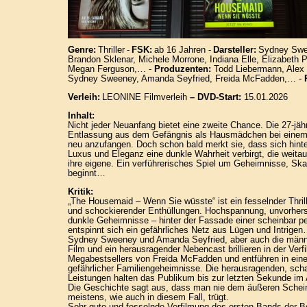
Genre:
Thriller
-
FSK:
ab 16 Jahren -
Darsteller:
Sydney Swe
Brandon Sklenar, Michele Morrone, Indiana Elle, Elizabeth P
Megan Ferguson,… -
Produzenten:
Todd Liebermann, Alex Y
Sydney Sweeney, Amanda Seyfried, Freida McFadden,… -
Verleih:
LEONINE Filmverleih
– DVD-Start:
15.01.2026
Inhalt:
Nicht jeder Neuanfang bietet eine zweite Chance. Die 27-jähri
Entlassung aus dem Gefängnis als Hausmädchen bei eine
neu anzufangen. Doch schon bald merkt sie, dass sich hint
Luxus und Eleganz eine dunkle Wahrheit verbirgt, die weitaus
ihre eigene. Ein verführerisches Spiel um Geheimnisse, Sk
beginnt…
Kritik:
„The Housemaid – Wenn Sie wüsste“ ist ein fesselnder Thril
und schockierender Enthüllungen. Hochspannung, unvorhe
dunkle Geheimnisse – hinter der Fassade einer scheinbar pe
entspinnt sich ein gefährliches Netz aus Lügen und Intrige
Sydney Sweeney und Amanda Seyfried, aber auch die männ
Film und ein herausragender Nebencast brillieren in der Ver
Megabestsellers von Freida McFadden und entführen in eine 
gefährlicher Familiengeheimnisse. Die herausragenden, sch
Leistungen halten das Publikum bis zur letzten Sekunde im
Die Geschichte sagt aus, dass man nie dem äußeren Schei
meistens, wie auch in diesem Fall, trügt.
Sehr gute und fesselnde Verfilmung des ersten Bands der Bes