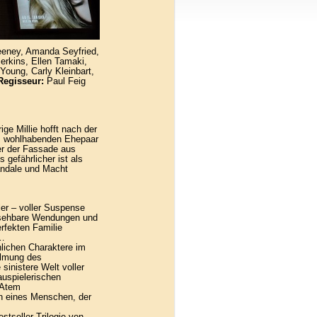
eney, Amanda Seyfried,
erkins, Ellen Tamaki,
oung, Carly Kleinbart,
Regisseur:
Paul Feig
ge Millie hofft nach der
m wohlhabenden Ehepaar
er der Fassade aus
 gefährlicher ist als
andale und Macht
ler – voller Suspense
rsehbare Wendungen und
rfekten Familie
n…
lichen Charaktere im
filmung des
sinistere Welt voller
auspielerischen
 Atem
n eines Menschen, der
tseller-Trilogie von