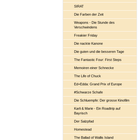
SIRAT
Die Farben der Zeit
Weapons - Die Stunde des
Verschwindens
Freakier Friday
Die nackte Kanone
Die guten und die besseren Tage
The Fantastic Four: First Steps
Memoiren einer Schnecke
The Life of Chuck
Ed+Edda: Grand Prix of Europe
#Schwarze Schafe
Die Schluempfe: Der grosse Kinofilm
Karli & Marie - Ein Roadtrip auf
Bayrisch
Der Salzpfad
Homestead
The Ballad of Wallis Island