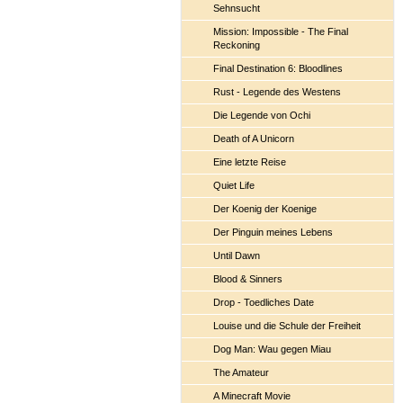
Sehnsucht
Mission: Impossible - The Final
Reckoning
Final Destination 6: Bloodlines
Rust - Legende des Westens
Die Legende von Ochi
Death of A Unicorn
Eine letzte Reise
Quiet Life
Der Koenig der Koenige
Der Pinguin meines Lebens
Until Dawn
Blood & Sinners
Drop - Toedliches Date
Louise und die Schule der Freiheit
Dog Man: Wau gegen Miau
The Amateur
A Minecraft Movie