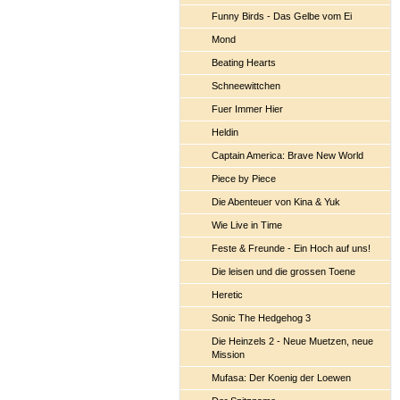
Funny Birds - Das Gelbe vom Ei
Mond
Beating Hearts
Schneewittchen
Fuer Immer Hier
Heldin
Captain America: Brave New World
Piece by Piece
Die Abenteuer von Kina & Yuk
Wie Live in Time
Feste & Freunde - Ein Hoch auf uns!
Die leisen und die grossen Toene
Heretic
Sonic The Hedgehog 3
Die Heinzels 2 - Neue Muetzen, neue
Mission
Mufasa: Der Koenig der Loewen