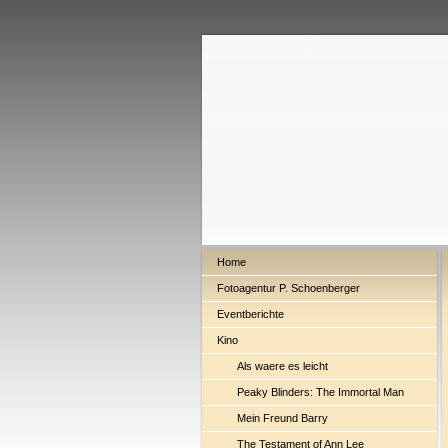
Home
Fotoagentur P. Schoenberger
Eventberichte
Kino
Als waere es leicht
Peaky Blinders: The Immortal Man
Mein Freund Barry
The Testament of Ann Lee