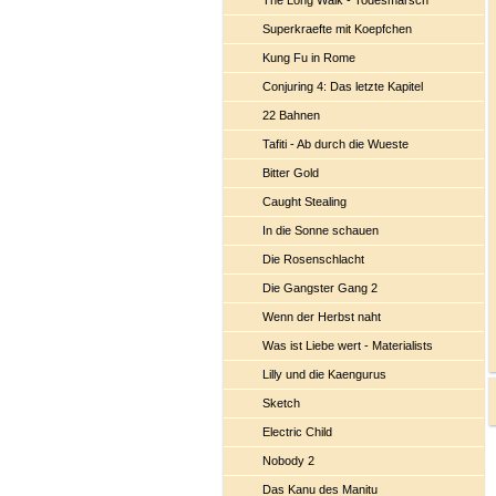
The Long Walk - Todesmarsch
Superkraefte mit Koepfchen
Kung Fu in Rome
Conjuring 4: Das letzte Kapitel
22 Bahnen
Tafiti - Ab durch die Wueste
Bitter Gold
Caught Stealing
In die Sonne schauen
Die Rosenschlacht
Die Gangster Gang 2
Wenn der Herbst naht
Was ist Liebe wert - Materialists
Lilly und die Kaengurus
Sketch
Electric Child
Nobody 2
Das Kanu des Manitu