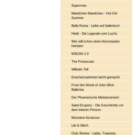
Superman
Maedchen Maedchen - Hot Girl
Summer
Bella Roma - Liebe auf Italienisch
Heidi - Die Legende vom Luchs
Wer will schon einen Astronauten
heiraten
M3GAN 2.0
The Prosecutor
Wilhelm Tell
Drachenzaehmen leicht gemacht
From the World of John Wick:
Ballerina
Der Phoenizische Meisterstreich
Saint-Exupery - Die Geschichte vor
dem kleinen Prinzen
Monsieur Aznavour
Lilo & Stitch
Oslo Stories - Liebe, Traeume,