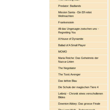
Predator: Badlands
Mission Santa - Ein Elf rettet
Weihnachten
Frankenstein
All das Ungesagte zwischen uns -
Regretting You
A House of Dynamite
Ballad of A Small Player
MOMO
Maria Reiche: Das Geheimnis der
Nazca-Linien
The Negotiator
The Toxic Avenger
Das tiefste Blau
Die Schule der magischen Tiere 4
Leibniz - Chronik eines verschollenen
Bildes
Downton Abbey: Das grosse Finale