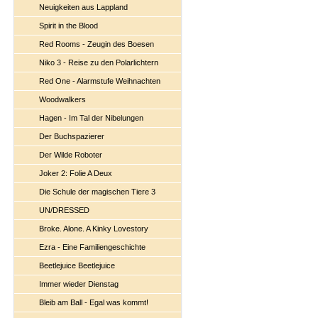
Neuigkeiten aus Lappland
Spirit in the Blood
Red Rooms - Zeugin des Boesen
Niko 3 - Reise zu den Polarlichtern
Red One - Alarmstufe Weihnachten
Woodwalkers
Hagen - Im Tal der Nibelungen
Der Buchspazierer
Der Wilde Roboter
Joker 2: Folie A Deux
Die Schule der magischen Tiere 3
UN/DRESSED
Broke. Alone. A Kinky Lovestory
Ezra - Eine Familiengeschichte
Beetlejuice Beetlejuice
Immer wieder Dienstag
Bleib am Ball - Egal was kommt!