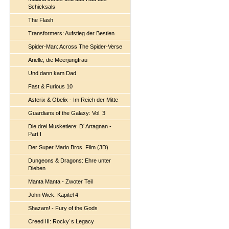
Schicksals
The Flash
Transformers: Aufstieg der Bestien
Spider-Man: Across The Spider-Verse
Arielle, die Meerjungfrau
Und dann kam Dad
Fast & Furious 10
Asterix & Obelix - Im Reich der Mitte
Guardians of the Galaxy: Vol. 3
Die drei Musketiere: D´Artagnan -
Part I
Der Super Mario Bros. Film (3D)
Dungeons & Dragons: Ehre unter
Dieben
Manta Manta - Zwoter Teil
John Wick: Kapitel 4
Shazam! - Fury of the Gods
Creed III: Rocky´s Legacy