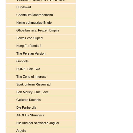
Hundswut
Chantal im Maerchenland
Kleine schmutzige Briefe
Ghostbusters: Frozen Empire
Sowas von Super!
Kung Fu Panda 4
The Persian Version
Gondola
DUNE: Part Two
The Zone of Interest
Spuk unterm Riesenrad
Bob Marley: One Love
Geliebte Koechin
Die Farbe Lila
All Of Us Strangers
Ella und der schwarze Jaguar
Argylle