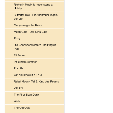
Rickerl - Musik is hoechstens a
Hobby
Butterfly Tale - Ein Abenteuer liegt in
der Luft
Marys magische Reise
Mean Girls - Der Girls Club
Roxy
Die Chaosschwestern und Pinguin
Paul
15 Jahre
Im letzten Sommer
Priscilla
Girl You know it´s True
Rebel Moon - Teil 1: Kind des Feuers
791 km
The First Slam Dunk
Wish
The Old Oak