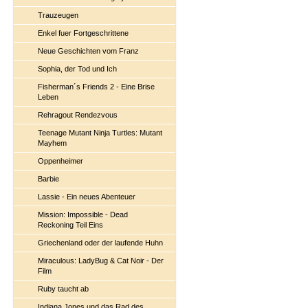
Trauzeugen
Enkel fuer Fortgeschrittene
Neue Geschichten vom Franz
Sophia, der Tod und Ich
Fisherman´s Friends 2 - Eine Brise
Leben
Rehragout Rendezvous
Teenage Mutant Ninja Turtles: Mutant
Mayhem
Oppenheimer
Barbie
Lassie - Ein neues Abenteuer
Mission: Impossible - Dead
Reckoning Teil Eins
Griechenland oder der laufende Huhn
Miraculous: LadyBug & Cat Noir - Der
Film
Ruby taucht ab
Indiana Jones und das Rad des