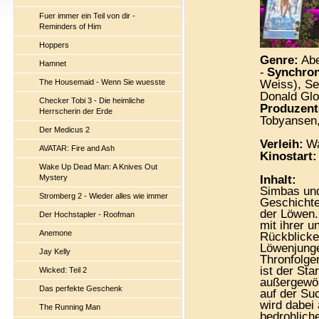
Fuer immer ein Teil von dir -
Reminders of Him
Hoppers
Genre:
Abe
Hamnet
-
Synchron
The Housemaid - Wenn Sie wuesste
Weiss), Set
Donald Glo
Checker Tobi 3 - Die heimliche
Produzent
Herrscherin der Erde
Tobyansen
Der Medicus 2
Verleih:
Wa
AVATAR: Fire and Ash
Kinostart:
Wake Up Dead Man: A Knives Out
Mystery
Inhalt:
Simbas und
Stromberg 2 - Wieder alles wie immer
Geschichte
der Löwen.
Der Hochstapler - Roofman
mit ihrer 
Anemone
Rückblicke
Löwenjungen
Jay Kelly
Thronfolge
ist der Sta
Wicked: Teil 2
außergewöh
Das perfekte Geschenk
auf der Su
wird dabei 
The Running Man
bedrohlic