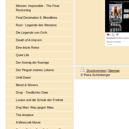
Mission: Impossible - The Final
Reckoning
Final Destination 6: Bloodlines
Rust - Legende des Westens
Die Legende von Ochi
Death of A Unicorn
Eine letzte Reise
Quiet Life
Der Koenig der Koenige
Der Pinguin meines Lebens
Druckversion
|
Sitemap
© Petra Schönberger
Until Dawn
Blood & Sinners
Drop - Toedliches Date
Louise und die Schule der Freiheit
Dog Man: Wau gegen Miau
The Amateur
A Minecraft Movie