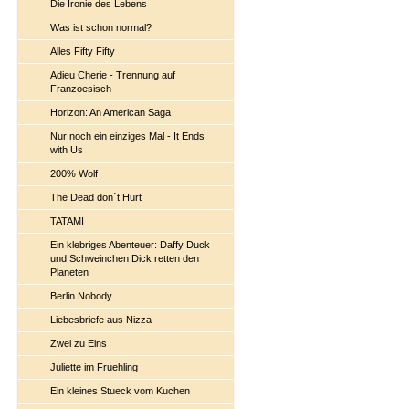
Die Ironie des Lebens
Was ist schon normal?
Alles Fifty Fifty
Adieu Cherie - Trennung auf
Franzoesisch
Horizon: An American Saga
Nur noch ein einziges Mal - It Ends
with Us
200% Wolf
The Dead don´t Hurt
TATAMI
Ein klebriges Abenteuer: Daffy Duck
und Schweinchen Dick retten den
Planeten
Berlin Nobody
Liebesbriefe aus Nizza
Zwei zu Eins
Juliette im Fruehling
Ein kleines Stueck vom Kuchen