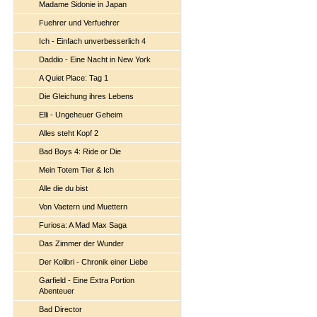
Madame Sidonie in Japan
Fuehrer und Verfuehrer
Ich - Einfach unverbesserlich 4
Daddio - Eine Nacht in New York
A Quiet Place: Tag 1
Die Gleichung ihres Lebens
Elli - Ungeheuer Geheim
Alles steht Kopf 2
Bad Boys 4: Ride or Die
Mein Totem Tier & Ich
Alle die du bist
Von Vaetern und Muettern
Furiosa: A Mad Max Saga
Das Zimmer der Wunder
Der Kolibri - Chronik einer Liebe
Garfield - Eine Extra Portion
Abenteuer
Bad Director