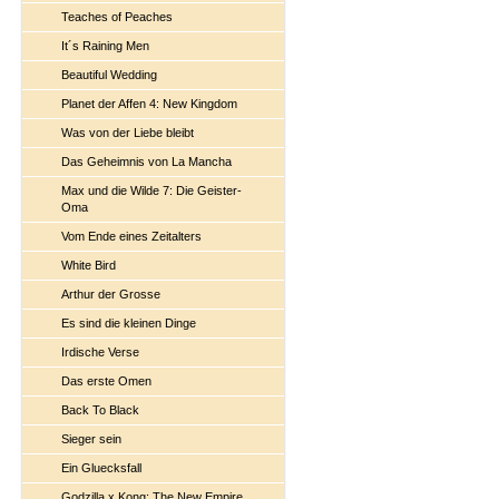
Teaches of Peaches
It´s Raining Men
Beautiful Wedding
Planet der Affen 4: New Kingdom
Was von der Liebe bleibt
Das Geheimnis von La Mancha
Max und die Wilde 7: Die Geister-
Oma
Vom Ende eines Zeitalters
White Bird
Arthur der Grosse
Es sind die kleinen Dinge
Irdische Verse
Das erste Omen
Back To Black
Sieger sein
Ein Gluecksfall
Godzilla x Kong: The New Empire