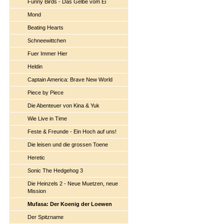
Funny Birds - Das Gelbe vom Ei
Mond
Beating Hearts
Schneewittchen
Fuer Immer Hier
Heldin
Captain America: Brave New World
Piece by Piece
Die Abenteuer von Kina & Yuk
Wie Live in Time
Feste & Freunde - Ein Hoch auf uns!
Die leisen und die grossen Toene
Heretic
Sonic The Hedgehog 3
Die Heinzels 2 - Neue Muetzen, neue
Mission
Mufasa: Der Koenig der Loewen
Der Spitzname