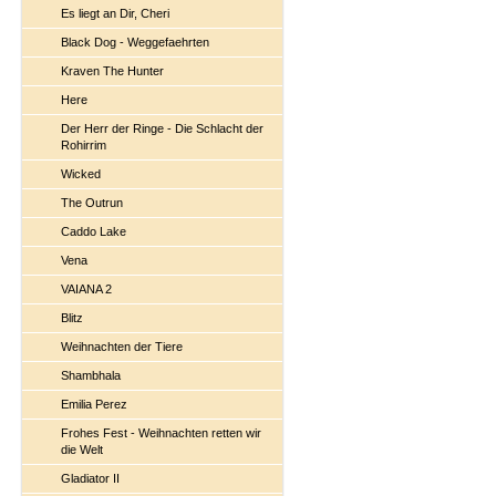
Es liegt an Dir, Cheri
Black Dog - Weggefaehrten
Kraven The Hunter
Here
Der Herr der Ringe - Die Schlacht der
Rohirrim
Wicked
The Outrun
Caddo Lake
Vena
VAIANA 2
Blitz
Weihnachten der Tiere
Shambhala
Emilia Perez
Frohes Fest - Weihnachten retten wir
die Welt
Gladiator II