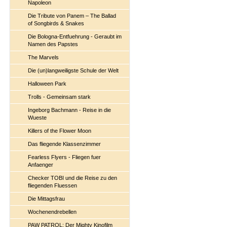
Napoleon
Die Tribute von Panem – The Ballad
of Songbirds & Snakes
Die Bologna-Entfuehrung - Geraubt im
Namen des Papstes
The Marvels
Die (un)langweiligste Schule der Welt
Halloween Park
Trolls - Gemeinsam stark
Ingeborg Bachmann - Reise in die
Wueste
Killers of the Flower Moon
Das fliegende Klassenzimmer
Fearless Flyers - Fliegen fuer
Anfaenger
Checker TOBI und die Reise zu den
fliegenden Fluessen
Die Mittagsfrau
Wochenendrebellen
PAW PATROL: Der Mighty Kinofilm