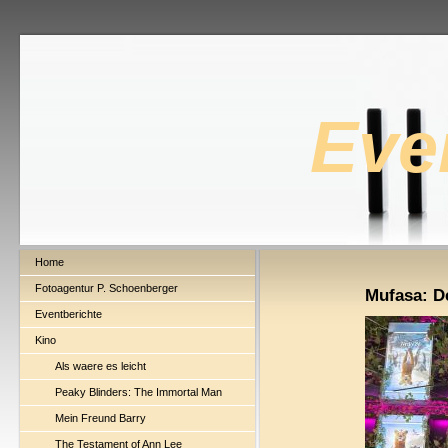
Eve
Home
Fotoagentur P. Schoenberger
Mufasa: D
Eventberichte
Kino
Als waere es leicht
Peaky Blinders: The Immortal Man
Mein Freund Barry
The Testament of Ann Lee