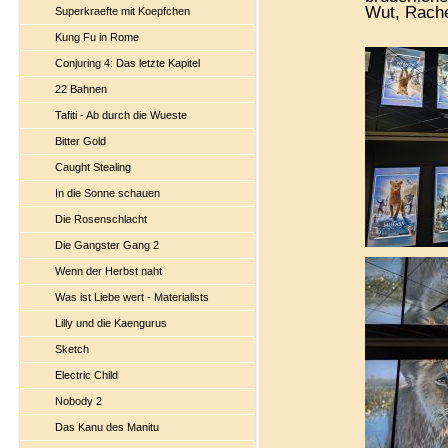
Wut, Rache
Superkraefte mit Koepfchen
Kung Fu in Rome
Conjuring 4: Das letzte Kapitel
22 Bahnen
Tafiti - Ab durch die Wueste
Bitter Gold
Caught Stealing
In die Sonne schauen
Die Rosenschlacht
Die Gangster Gang 2
Wenn der Herbst naht
Was ist Liebe wert - Materialists
Lilly und die Kaengurus
Sketch
Electric Child
Nobody 2
Das Kanu des Manitu