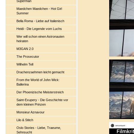
Superman
Maedchen Maedchen - Hot Girl
Summer
Bella Roma - Liebe auf Italienisch
Heidi - Die Legende vom Luchs
Wer will schon einen Astronauten
heiraten
M3GAN 2.0
The Prosecutor
Wilhelm Tell
Drachenzaehmen leicht gemacht
From the World of John Wick:
Ballerina
Der Phoenizische Meisterstreich
Saint-Exupery - Die Geschichte vor
dem kleinen Prinzen
Monsieur Aznavour
Lilo & Stitch
Oslo Stories - Liebe, Traeume,
Sehnsucht