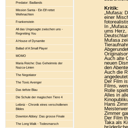
Predator: Badlands
Kritik:
Mission Santa - Ein Elf rettet
„Mufasa: D
Weihnachten
einer Misc
fotorealist
Frankenstein
In „Mufasa
All das Ungesagte zwischen uns -
ums Herz,
Regretting You
Deutschlan
Mufasa zeig
A House of Dynamite
Tieraufnah
Ballad of A Small Player
Abgerundet
Originalso
MOMO
Auch alte 
neuen Disne
Maria Reiche: Das Geheimnis der
den Abente
Nazca-Linien
Auch die R
The Negotiator
angedeute
Der Film i
The Toxic Avenger
Films, wen
Rolle spiel
Das tiefste Blau
Alles in a
Die Schule der magischen Tiere 4
Kinopublik
Hans Zimme
Leibniz - Chronik eines verschollenen
Meisterwer
Bildes
Zimmer gar
Downton Abbey: Das grosse Finale
Der Film t
Taka als K
The Long Walk - Todesmarsch
brüderlich