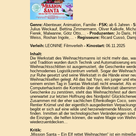
Genre:
Abenteuer, Animation, Familie
-
FSK:
ab 6 Jahren -
S
Julius Weckauf, Bettina Zimmermann, Oliver Kalkofe, Mich
Fierek, Malwanne, Götz Otto,… -
Produzenten:
Jo Daris, H
Weiss, Roshan Ingole,… -
Regisseure:
Ricard Cussó, Damj
Verleih:
LEONINE Filmverleih
- Kinostart:
06.11.2025
Inhalt:
Die Werkstatt des Weihnachtsmanns ist nicht mehr das, wa
und Tradition wurden durch Technik und Automatisierung ers
Weihnachtsschlitten ist ausgemustert, die Geschenke werde
hochmodernes Logistikzentrum verteilt. Sogar der Weihnach
zur Ruhe gesetzt und seine Werkstatt in die Hände einer ne
Weihnachtselfen gelegt. All das hat Yoyo, ein junger und etw
seinem ersten Tag in Santas Werkstatt nicht erwartet. Als e
Computerhackerin die Kontrolle über die Werkstatt übernimmt
Geschenke zu zerstören, steht das Weihnachtsfest auf dem 
unerwartet zur letzten Hoffnung des Nordpols! Glücklicherwei
Zusammen mit der eher sachlichen Elfenkollegin Coco, sein
Rentier Krümel und der eigentlich ausgedienten Verpackun
begibt er sich auf eine wilde und herzerwärmende Mission
finden. Inmitten all der technologischen Veränderungen sin
die Einzigen, die helfen können, die wahre Magie von Weih
wiederzuentdecken…
Kritik:
„Mission Santa – Ein Elf rettet Weihnachten“ ist ein mitreiß