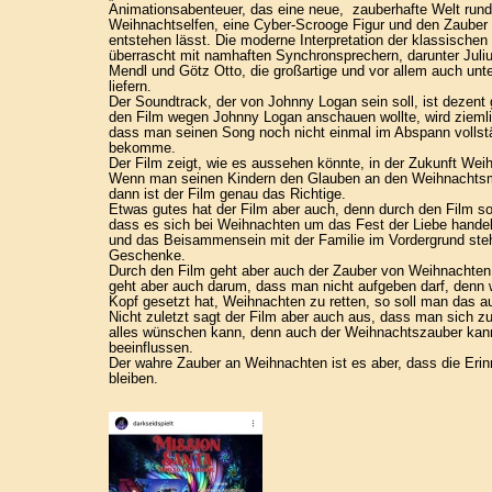
Animationsabenteuer, das eine neue, zauberhafte Welt rund
Weihnachtselfen, eine Cyber-Scrooge Figur und den Zaube
entstehen lässt. Die moderne Interpretation der klassische
überrascht mit namhaften Synchronsprechern, darunter Juli
Mendl und Götz Otto, die großartige und vor allem auch unt
liefern.
Der Soundtrack, der von Johnny Logan sein soll, ist dezent 
den Film wegen Johnny Logan anschauen wollte, wird ziemli
dass man seinen Song noch nicht einmal im Abspann vollst
bekomme.
Der Film zeigt, wie es aussehen könnte, in der Zukunft Weih
Wenn man seinen Kindern den Glauben an den Weihnacht
dann ist der Film genau das Richtige.
Etwas gutes hat der Film aber auch, denn durch den Film sol
dass es sich bei Weihnachten um das Fest der Liebe handel
und das Beisammensein mit der Familie im Vordergrund stehe
Geschenke.
Durch den Film geht aber auch der Zauber von Weihnachten 
geht aber auch darum, dass man nicht aufgeben darf, denn
Kopf gesetzt hat, Weihnachten zu retten, so soll man das a
Nicht zuletzt sagt der Film aber auch aus, dass man sich z
alles wünschen kann, denn auch der Weihnachtszauber kann
beeinflussen.
Der wahre Zauber an Weihnachten ist es aber, dass die Erin
bleiben.