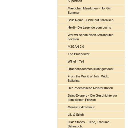
Superman
Maedchen Maedchen - Hot Girl
Summer
Bella Roma - Liebe auf Italienisch
Heidi - Die Legende vom Luchs
Wer will schon einen Astronauten
heiraten
M3GAN 2.0
The Prosecutor
Wilhelm Tell
Drachenzaehmen leicht gemacht
From the World of John Wick:
Ballerina
Der Phoenizische Meisterstreich
Saint-Exupery - Die Geschichte vor
dem kleinen Prinzen
Monsieur Aznavour
Lilo & Stitch
Oslo Stories - Liebe, Traeume,
Sehnsucht