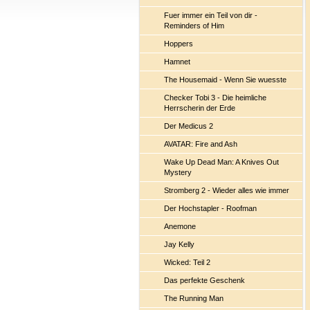
Fuer immer ein Teil von dir -
Reminders of Him
Hoppers
Hamnet
The Housemaid - Wenn Sie wuesste
Checker Tobi 3 - Die heimliche
Herrscherin der Erde
Der Medicus 2
AVATAR: Fire and Ash
Wake Up Dead Man: A Knives Out
Mystery
Stromberg 2 - Wieder alles wie immer
Der Hochstapler - Roofman
Anemone
Jay Kelly
Wicked: Teil 2
Das perfekte Geschenk
The Running Man