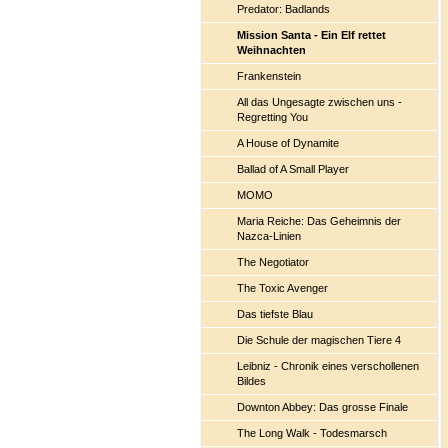
Predator: Badlands
Mission Santa - Ein Elf rettet
Weihnachten
Frankenstein
All das Ungesagte zwischen uns -
Regretting You
A House of Dynamite
Ballad of A Small Player
MOMO
Maria Reiche: Das Geheimnis der
Nazca-Linien
The Negotiator
The Toxic Avenger
Das tiefste Blau
Die Schule der magischen Tiere 4
Leibniz - Chronik eines verschollenen
Bildes
Downton Abbey: Das grosse Finale
The Long Walk - Todesmarsch