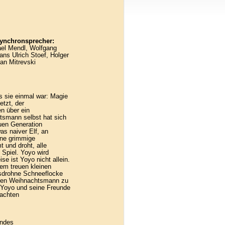
ynchronsprecher:
ael Mendl, Wolfgang
ans Ulrich Stoef, Holger
an Mitrevski
s sie einmal war: Magie
etzt, der
n über ein
tsmann selbst hat sich
uen Generation
as naiver Elf, an
ine grimmige
 und droht, alle
Spiel. Yoyo wird
se ist Yoyo nicht allein.
em treuen kleinen
gsdrohne Schneeflocke
, den Weihnachtsmann zu
d Yoyo und seine Freunde
nachten
endes