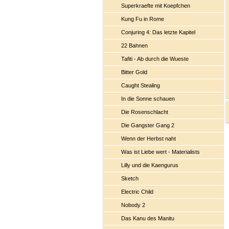
Superkraefte mit Koepfchen
Kung Fu in Rome
Conjuring 4: Das letzte Kapitel
22 Bahnen
Tafiti - Ab durch die Wueste
Bitter Gold
Caught Stealing
In die Sonne schauen
Die Rosenschlacht
Die Gangster Gang 2
Wenn der Herbst naht
Was ist Liebe wert - Materialists
Lilly und die Kaengurus
Sketch
Electric Child
Nobody 2
Das Kanu des Manitu