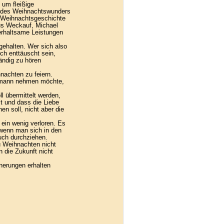
 um fleißige
r des Weihnachtswunders
n Weihnachtsgeschichte
us Weckauf, Michael
erhaltsame Leistungen
gehalten. Wer sich also
ch enttäuscht sein,
ändig zu hören
nachten zu feiern.
smann nehmen möchte,
l übermittelt werden,
t und dass die Liebe
n soll, nicht aber die
ein wenig verloren. Es
 wenn man sich in den
uch durchziehen.
u Weihnachten nicht
 die Zukunft nicht
nerungen erhalten