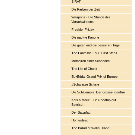
SIRAT
Die Farben der Zeit
Weapons - Die Stunde des
Verschwindens
Freakier Friday
Die nackte Kanone
Die guten und die besseren Tage
The Fantastic Four: First Steps
Memoiren einer Schnecke
The Life of Chuck
Ed+Edda: Grand Prix of Europe
#Schwarze Schafe
Die Schluempfe: Der grosse Kinofilm
Karli & Marie - Ein Roadtrip auf
Bayrisch
Der Salzpfad
Homestead
The Ballad of Wallis Island