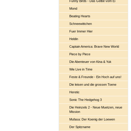
Funny Birds - Das Gelbe vom Ei
Mond
Beating Hearts
Schneewittchen
Fuer Immer Hier
Heldin
Captain America: Brave New World
Piece by Piece
Die Abenteuer von Kina & Yuk
Wie Live in Time
Feste & Freunde - Ein Hoch auf uns!
Die leisen und die grossen Toene
Heretic
Sonic The Hedgehog 3
Die Heinzels 2 - Neue Muetzen, neue
Mission
Mufasa: Der Koenig der Loewen
Der Spitzname