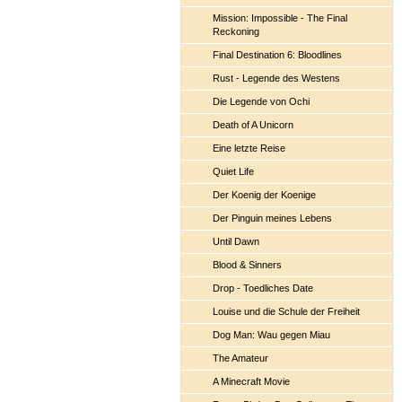
Mission: Impossible - The Final
Reckoning
Final Destination 6: Bloodlines
Rust - Legende des Westens
Die Legende von Ochi
Death of A Unicorn
Eine letzte Reise
Quiet Life
Der Koenig der Koenige
Der Pinguin meines Lebens
Until Dawn
Blood & Sinners
Drop - Toedliches Date
Louise und die Schule der Freiheit
Dog Man: Wau gegen Miau
The Amateur
A Minecraft Movie