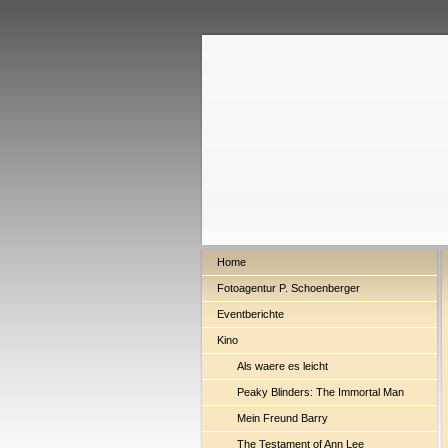
Home
Fotoagentur P. Schoenberger
Eventberichte
Kino
Als waere es leicht
Peaky Blinders: The Immortal Man
Mein Freund Barry
The Testament of Ann Lee