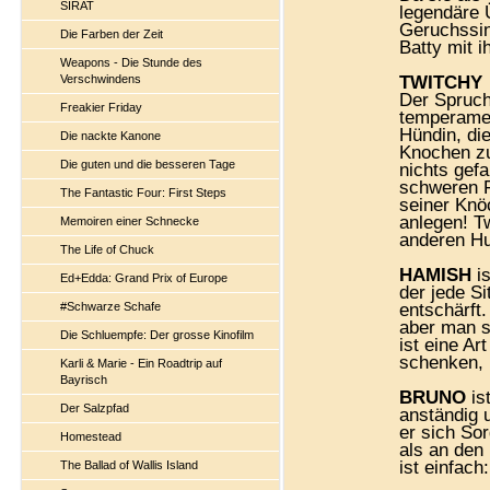
SIRAT
legendäre 
Geruchssin
Die Farben der Zeit
Batty mit 
Weapons - Die Stunde des
Verschwindens
TWITCHY
Der Spruch
Freakier Friday
temperamen
Hündin, die
Die nackte Kanone
Knochen zu
Die guten und die besseren Tage
nichts gefa
schweren F
The Fantastic Four: First Steps
seiner Knöc
anlegen! Tw
Memoiren einer Schnecke
anderen Hu
The Life of Chuck
HAMISH
is
Ed+Edda: Grand Prix of Europe
der jede S
#Schwarze Schafe
entschärft.
aber man s
Die Schluempfe: Der grosse Kinofilm
ist eine Ar
schenken, 
Karli & Marie - Ein Roadtrip auf
Bayrisch
BRUNO
ist
Der Salzpfad
anständig u
er sich So
Homestead
als an den
ist einfach:
The Ballad of Wallis Island