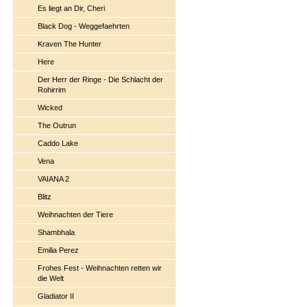
Es liegt an Dir, Cheri
Black Dog - Weggefaehrten
Kraven The Hunter
Here
Der Herr der Ringe - Die Schlacht der
Rohirrim
Wicked
The Outrun
Caddo Lake
Vena
VAIANA 2
Blitz
Weihnachten der Tiere
Shambhala
Emilia Perez
Frohes Fest - Weihnachten retten wir
die Welt
Gladiator II