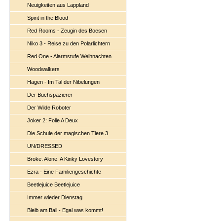
Neuigkeiten aus Lappland
Spirit in the Blood
Red Rooms - Zeugin des Boesen
Niko 3 - Reise zu den Polarlichtern
Red One - Alarmstufe Weihnachten
Woodwalkers
Hagen - Im Tal der Nibelungen
Der Buchspazierer
Der Wilde Roboter
Joker 2: Folie A Deux
Die Schule der magischen Tiere 3
UN/DRESSED
Broke. Alone. A Kinky Lovestory
Ezra - Eine Familiengeschichte
Beetlejuice Beetlejuice
Immer wieder Dienstag
Bleib am Ball - Egal was kommt!