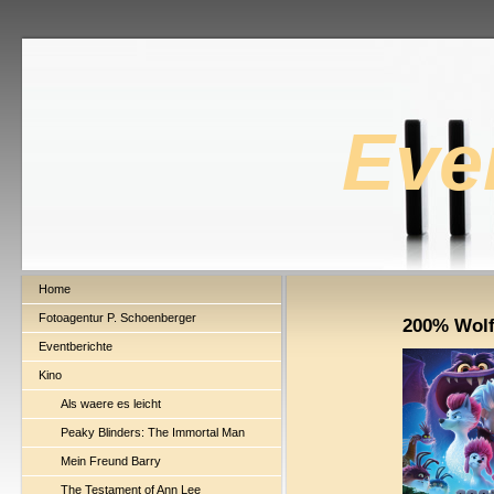
Eve
Home
Fotoagentur P. Schoenberger
200% Wol
Eventberichte
Kino
Als waere es leicht
Peaky Blinders: The Immortal Man
Mein Freund Barry
The Testament of Ann Lee