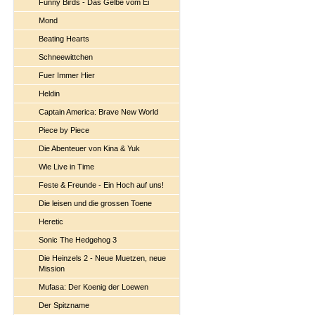
Funny Birds - Das Gelbe vom Ei
Mond
Beating Hearts
Schneewittchen
Fuer Immer Hier
Heldin
Captain America: Brave New World
Piece by Piece
Die Abenteuer von Kina & Yuk
Wie Live in Time
Feste & Freunde - Ein Hoch auf uns!
Die leisen und die grossen Toene
Heretic
Sonic The Hedgehog 3
Die Heinzels 2 - Neue Muetzen, neue
Mission
Mufasa: Der Koenig der Loewen
Der Spitzname