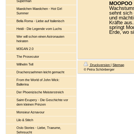
Superman
MOOPOO
Wachstumsz
Maedchen Maedchen - Hot Girl
sehnt sich
Summer
und mächti
Bella Roma - Liebe auf Italienisch
Kräfte aus
springt Moo
Heidi - Die Legende vom Luchs
Erde, wo s
Wer will schon einen Astronauten
heiraten
M3GAN 2.0
The Prosecutor
Wilhelm Tell
Druckversion
|
Sitemap
© Petra Schönberger
Drachenzaehmen leicht gemacht
From the World of John Wick:
Ballerina
Der Phoenizische Meisterstreich
Saint-Exupery - Die Geschichte vor
dem kleinen Prinzen
Monsieur Aznavour
Lilo & Stitch
Oslo Stories - Liebe, Traeume,
Sehnsucht