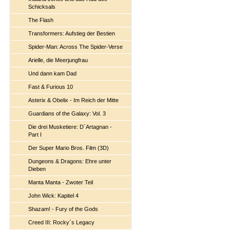
Schicksals
The Flash
Transformers: Aufstieg der Bestien
Spider-Man: Across The Spider-Verse
Arielle, die Meerjungfrau
Und dann kam Dad
Fast & Furious 10
Asterix & Obelix - Im Reich der Mitte
Guardians of the Galaxy: Vol. 3
Die drei Musketiere: D´Artagnan -
Part I
Der Super Mario Bros. Film (3D)
Dungeons & Dragons: Ehre unter
Dieben
Manta Manta - Zwoter Teil
John Wick: Kapitel 4
Shazam! - Fury of the Gods
Creed III: Rocky´s Legacy