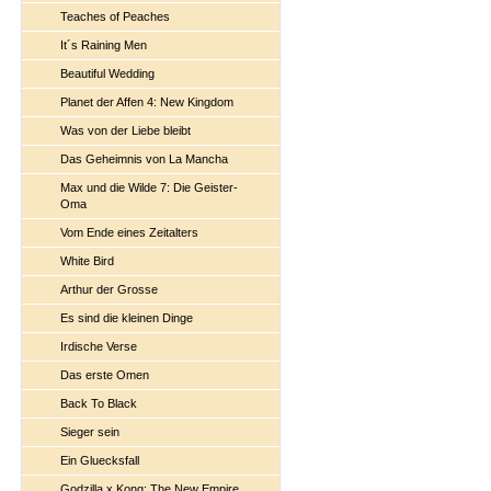
Teaches of Peaches
It´s Raining Men
Beautiful Wedding
Planet der Affen 4: New Kingdom
Was von der Liebe bleibt
Das Geheimnis von La Mancha
Max und die Wilde 7: Die Geister-
Oma
Vom Ende eines Zeitalters
White Bird
Arthur der Grosse
Es sind die kleinen Dinge
Irdische Verse
Das erste Omen
Back To Black
Sieger sein
Ein Gluecksfall
Godzilla x Kong: The New Empire