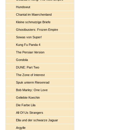
Hundswut
Chantal im Maerchenland
Kleine schmutzige Briefe
Ghostbusters: Frozen Empire
Sowas von Super!
Kung Fu Panda 4
The Persian Version
Gondola
DUNE: Part Two
The Zone of Interest
Spuk unterm Riesenrad
Bob Marley: One Love
Geliebte Koechin
Die Farbe Lila
All Of Us Strangers
Ella und der schwarze Jaguar
Argylle