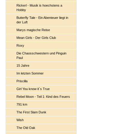
Rickerl - Musik is hoechstens a
Hobby
Butterfly Tale - Ein Abenteuer liegt in
der Luft
Marys magische Reise
Mean Girls - Der Girls Club
Roxy
Die Chaosschwestern und Pinguin
Paul
15 Jahre
Im letzten Sommer
Priscilla
Girl You know it´s True
Rebel Moon - Teil 1: Kind des Feuers
791 km
The First Slam Dunk
Wish
The Old Oak