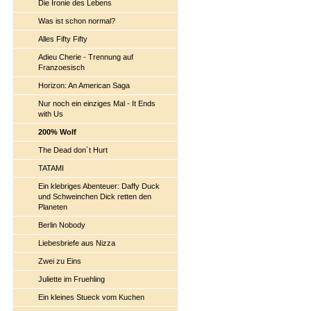
Die Ironie des Lebens
Was ist schon normal?
Alles Fifty Fifty
Adieu Cherie - Trennung auf
Franzoesisch
Horizon: An American Saga
Nur noch ein einziges Mal - It Ends
with Us
200% Wolf
The Dead don´t Hurt
TATAMI
Ein klebriges Abenteuer: Daffy Duck
und Schweinchen Dick retten den
Planeten
Berlin Nobody
Liebesbriefe aus Nizza
Zwei zu Eins
Juliette im Fruehling
Ein kleines Stueck vom Kuchen