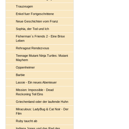
Trauzeugen
Enkel fuer Fortgeschrittene
Neue Geschichten vom Franz
Sophia, der Tod und Ich
Fisherman´s Friends 2 - Eine Brise
Leben
Rehragout Rendezvous
Teenage Mutant Ninja Turtles: Mutant
Mayhem
Oppenheimer
Barbie
Lassie - Ein neues Abenteuer
Mission: Impossible - Dead
Reckoning Teil Eins
Griechenland oder der laufende Huhn
Miraculous: LadyBug & Cat Noir - Der
Film
Ruby taucht ab
Indiana Jones und das Rad des