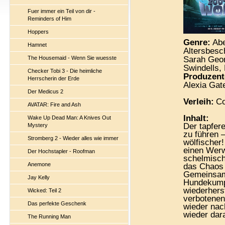
Fuer immer ein Teil von dir -
Reminders of Him
Hoppers
Genre:
Abe
Hamnet
Altersbesc
The Housemaid - Wenn Sie wuesste
Sarah Geor
Swindells,
Checker Tobi 3 - Die heimliche
Produzent
Herrscherin der Erde
Alexia Gat
Der Medicus 2
Verleih:
Co
AVATAR: Fire and Ash
Inhalt:
Wake Up Dead Man: A Knives Out
Der tapfer
Mystery
zu führen 
Stromberg 2 - Wieder alles wie immer
wölfischer
einen Werw
Der Hochstapler - Roofman
schelmisch
Anemone
das Chaos 
Gemeinsam 
Jay Kelly
Hundekump
wiederhers
Wicked: Teil 2
verbotenen
Das perfekte Geschenk
wieder nac
wieder dar
The Running Man