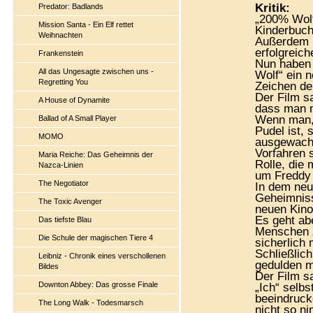
Kritik:
Predator: Badlands
„200% Wolf
Mission Santa - Ein Elf rettet
Kinderbuch
Weihnachten
Außerdem l
erfolgrei
Frankenstein
Nun haben 
All das Ungesagte zwischen uns -
Wolf“ ein 
Regretting You
Zeichen de
Der Film s
A House of Dynamite
dass man m
Wenn man, 
Ballad of A Small Player
Pudel ist,
MOMO
ausgewachs
Vorfahren 
Maria Reiche: Das Geheimnis der
Rolle, die
Nazca-Linien
um Freddy 
The Negotiator
In dem neu
Geheimniss
The Toxic Avenger
neuen Kino
Es geht ab
Das tiefste Blau
Menschen z
Die Schule der magischen Tiere 4
sicherlich
Schließlic
Leibniz - Chronik eines verschollenen
gedulden m
Bildes
Der Film s
Downton Abbey: Das grosse Finale
„Ich“ selbs
beeindruck
The Long Walk - Todesmarsch
nicht so ni