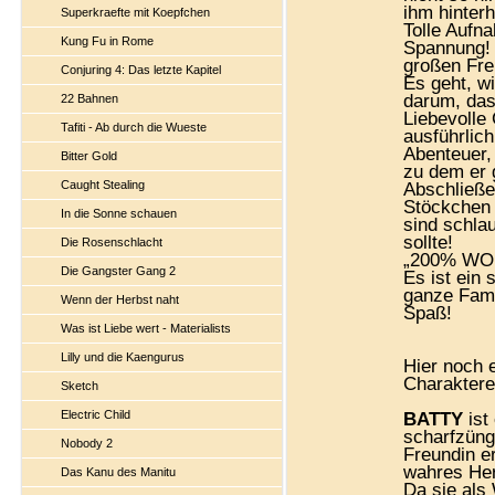
ihm hinterh
Superkraefte mit Koepfchen
Tolle Aufn
Kung Fu in Rome
Spannung! 
großen Fre
Conjuring 4: Das letzte Kapitel
Es geht, w
darum, das
22 Bahnen
Liebevolle
Tafiti - Ab durch die Wueste
ausführlic
Abenteuer,
Bitter Gold
zu dem er 
Caught Stealing
Abschließe
Stöckchen 
In die Sonne schauen
sind schla
sollte!
Die Rosenschlacht
„200% WOLF
Die Gangster Gang 2
Es ist ein
ganze Fami
Wenn der Herbst naht
Spaß!
Was ist Liebe wert - Materialists
Lilly und die Kaengurus
Hier noch e
Charaktere
Sketch
Electric Child
BATTY
ist
scharfzüng
Nobody 2
Freundin er
wahres Herz
Das Kanu des Manitu
Da sie als 