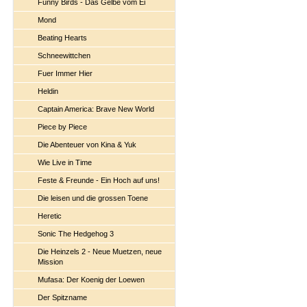
Funny Birds - Das Gelbe vom Ei
Mond
Beating Hearts
Schneewittchen
Fuer Immer Hier
Heldin
Captain America: Brave New World
Piece by Piece
Die Abenteuer von Kina & Yuk
Wie Live in Time
Feste & Freunde - Ein Hoch auf uns!
Die leisen und die grossen Toene
Heretic
Sonic The Hedgehog 3
Die Heinzels 2 - Neue Muetzen, neue
Mission
Mufasa: Der Koenig der Loewen
Der Spitzname