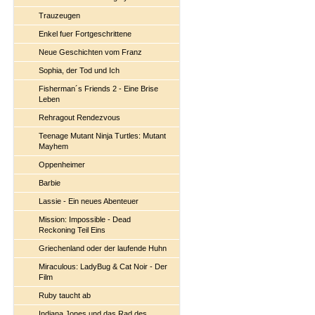
Trauzeugen
Enkel fuer Fortgeschrittene
Neue Geschichten vom Franz
Sophia, der Tod und Ich
Fisherman´s Friends 2 - Eine Brise
Leben
Rehragout Rendezvous
Teenage Mutant Ninja Turtles: Mutant
Mayhem
Oppenheimer
Barbie
Lassie - Ein neues Abenteuer
Mission: Impossible - Dead
Reckoning Teil Eins
Griechenland oder der laufende Huhn
Miraculous: LadyBug & Cat Noir - Der
Film
Ruby taucht ab
Indiana Jones und das Rad des