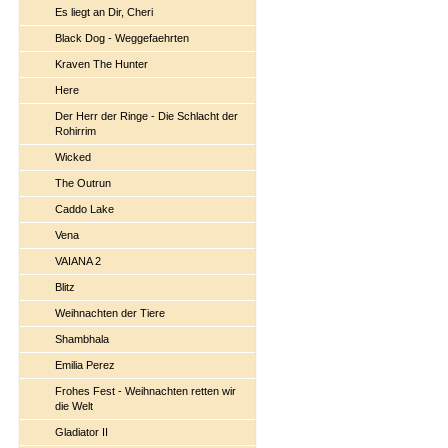
Es liegt an Dir, Cheri
Black Dog - Weggefaehrten
Kraven The Hunter
Here
Der Herr der Ringe - Die Schlacht der
Rohirrim
Wicked
The Outrun
Caddo Lake
Vena
VAIANA 2
Blitz
Weihnachten der Tiere
Shambhala
Emilia Perez
Frohes Fest - Weihnachten retten wir
die Welt
Gladiator II