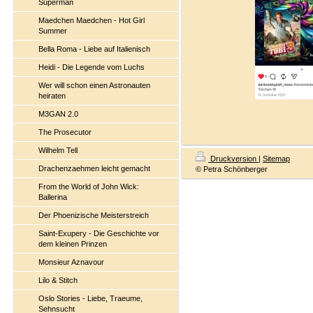
Superman
Maedchen Maedchen - Hot Girl
Summer
Bella Roma - Liebe auf Italienisch
Heidi - Die Legende vom Luchs
Wer will schon einen Astronauten
heiraten
M3GAN 2.0
The Prosecutor
Wilhelm Tell
Druckversion
|
Sitemap
Drachenzaehmen leicht gemacht
© Petra Schönberger
From the World of John Wick:
Ballerina
Der Phoenizische Meisterstreich
Saint-Exupery - Die Geschichte vor
dem kleinen Prinzen
Monsieur Aznavour
Lilo & Stitch
Oslo Stories - Liebe, Traeume,
Sehnsucht