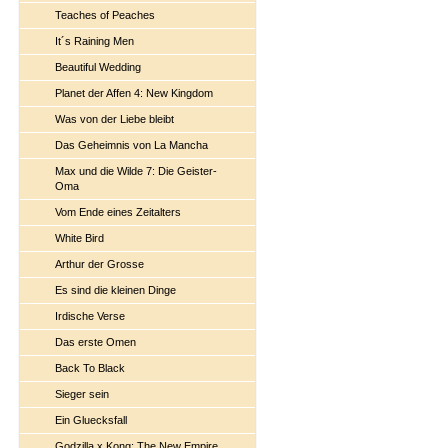
Teaches of Peaches
It´s Raining Men
Beautiful Wedding
Planet der Affen 4: New Kingdom
Was von der Liebe bleibt
Das Geheimnis von La Mancha
Max und die Wilde 7: Die Geister-
Oma
Vom Ende eines Zeitalters
White Bird
Arthur der Grosse
Es sind die kleinen Dinge
Irdische Verse
Das erste Omen
Back To Black
Sieger sein
Ein Gluecksfall
Godzilla x Kong: The New Empire