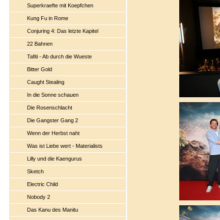
Superkraefte mit Koepfchen
Kung Fu in Rome
Conjuring 4: Das letzte Kapitel
22 Bahnen
Tafiti - Ab durch die Wueste
Bitter Gold
Caught Stealing
In die Sonne schauen
Die Rosenschlacht
Die Gangster Gang 2
Wenn der Herbst naht
Was ist Liebe wert - Materialists
Lilly und die Kaengurus
Sketch
Electric Child
Nobody 2
Das Kanu des Manitu