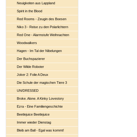
Neuigkeiten aus Lappland
Spirit in the Blood
Red Rooms - Zeugin des Boesen
Niko 3 - Reise zu den Polarlichtern
Red One - Alarmstufe Weihnachten
Woodwalkers
Hagen - Im Tal der Nibelungen
Der Buchspazierer
Der Wilde Roboter
Joker 2: Folie A Deux
Die Schule der magischen Tiere 3
UN/DRESSED
Broke. Alone. A Kinky Lovestory
Ezra - Eine Familiengeschichte
Beetlejuice Beetlejuice
Immer wieder Dienstag
Bleib am Ball - Egal was kommt!