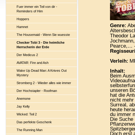
Fuer immer ein Teil von dir -
Reminders of Him
Hoppers
Genre:
Abe
Hamnet
Altersbesc
The Housemaid - Wenn Sie wuesste
Theodor Lat
Jochmann, 
Checker Tobi 3 - Die heimliche
Pearce,… 
Herrscherin der Erde
Regisseur
Der Medicus 2
Verleih:
MF
AVATAR: Fire and Ash
Inhalt:
Wake Up Dead Man: A Knives Out
Beim Ausmi
Mystery
Videoaufna
Stromberg 2 - Wieder alles wie immer
selbsterfu
unseren Bö
Der Hochstapler - Roofman
hat die An
Anemone
nicht mehr 
Surreal, ab
Jay Kelly
heute hera
du immer n
Wicked: Teil 2
Die Suche n
Das perfekte Geschenk
Pflanzenwe
Spitzberge
The Running Man
Doch erst a