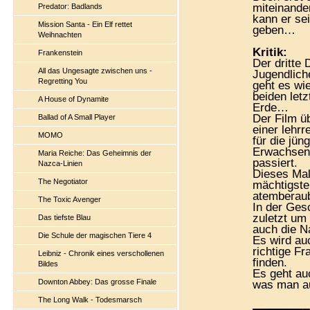
miteinande
Predator: Badlands
kann er se
Mission Santa - Ein Elf rettet
geben…
Weihnachten
Kritik:
Frankenstein
Der dritte
All das Ungesagte zwischen uns -
Jugendlich
Regretting You
geht es wi
beiden let
A House of Dynamite
Erde…
Der Film ü
Ballad of A Small Player
einer lehrr
MOMO
für die jün
Erwachsene
Maria Reiche: Das Geheimnis der
passiert.
Nazca-Linien
Dieses Mal
The Negotiator
mächtigste
atemberaub
The Toxic Avenger
In der Ges
zuletzt um
Das tiefste Blau
auch die Na
Die Schule der magischen Tiere 4
Es wird au
richtige F
Leibniz - Chronik eines verschollenen
finden.
Bildes
Es geht au
Downton Abbey: Das grosse Finale
was man a
The Long Walk - Todesmarsch