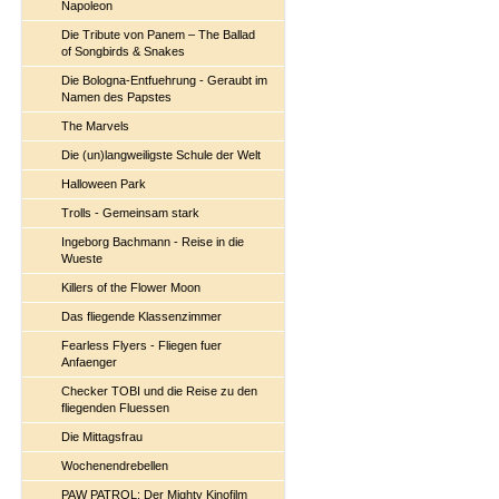
Napoleon
Die Tribute von Panem – The Ballad
of Songbirds & Snakes
Die Bologna-Entfuehrung - Geraubt im
Namen des Papstes
The Marvels
Die (un)langweiligste Schule der Welt
Halloween Park
Trolls - Gemeinsam stark
Ingeborg Bachmann - Reise in die
Wueste
Killers of the Flower Moon
Das fliegende Klassenzimmer
Fearless Flyers - Fliegen fuer
Anfaenger
Checker TOBI und die Reise zu den
fliegenden Fluessen
Die Mittagsfrau
Wochenendrebellen
PAW PATROL: Der Mighty Kinofilm