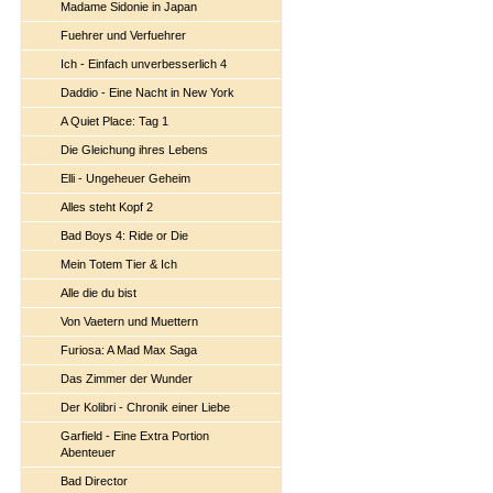
Madame Sidonie in Japan
Fuehrer und Verfuehrer
Ich - Einfach unverbesserlich 4
Daddio - Eine Nacht in New York
A Quiet Place: Tag 1
Die Gleichung ihres Lebens
Elli - Ungeheuer Geheim
Alles steht Kopf 2
Bad Boys 4: Ride or Die
Mein Totem Tier & Ich
Alle die du bist
Von Vaetern und Muettern
Furiosa: A Mad Max Saga
Das Zimmer der Wunder
Der Kolibri - Chronik einer Liebe
Garfield - Eine Extra Portion
Abenteuer
Bad Director