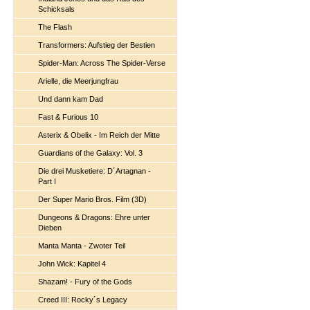
Schicksals
The Flash
Transformers: Aufstieg der Bestien
Spider-Man: Across The Spider-Verse
Arielle, die Meerjungfrau
Und dann kam Dad
Fast & Furious 10
Asterix & Obelix - Im Reich der Mitte
Guardians of the Galaxy: Vol. 3
Die drei Musketiere: D´Artagnan -
Part I
Der Super Mario Bros. Film (3D)
Dungeons & Dragons: Ehre unter
Dieben
Manta Manta - Zwoter Teil
John Wick: Kapitel 4
Shazam! - Fury of the Gods
Creed III: Rocky´s Legacy