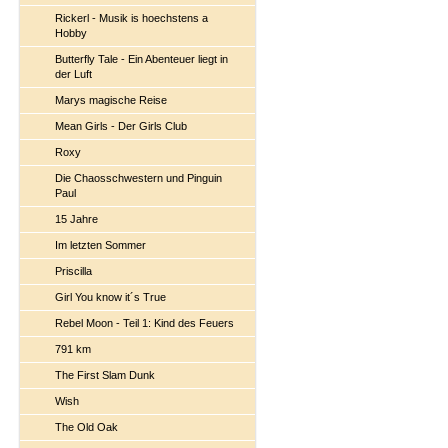
Rickerl - Musik is hoechstens a
Hobby
Butterfly Tale - Ein Abenteuer liegt in
der Luft
Marys magische Reise
Mean Girls - Der Girls Club
Roxy
Die Chaosschwestern und Pinguin
Paul
15 Jahre
Im letzten Sommer
Priscilla
Girl You know it´s True
Rebel Moon - Teil 1: Kind des Feuers
791 km
The First Slam Dunk
Wish
The Old Oak