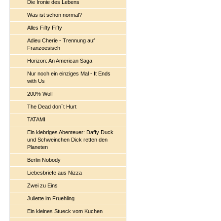
Die Ironie des Lebens
Was ist schon normal?
Alles Fifty Fifty
Adieu Cherie - Trennung auf
Franzoesisch
Horizon: An American Saga
Nur noch ein einziges Mal - It Ends
with Us
200% Wolf
The Dead don´t Hurt
TATAMI
Ein klebriges Abenteuer: Daffy Duck
und Schweinchen Dick retten den
Planeten
Berlin Nobody
Liebesbriefe aus Nizza
Zwei zu Eins
Juliette im Fruehling
Ein kleines Stueck vom Kuchen