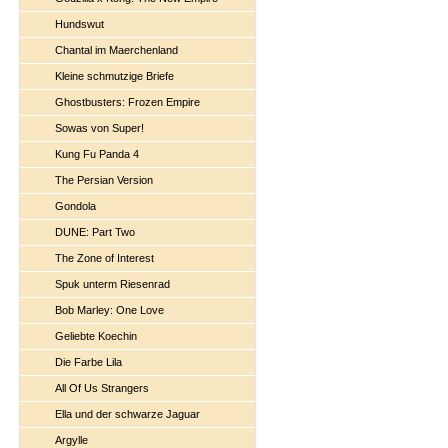
Hundswut
Chantal im Maerchenland
Kleine schmutzige Briefe
Ghostbusters: Frozen Empire
Sowas von Super!
Kung Fu Panda 4
The Persian Version
Gondola
DUNE: Part Two
The Zone of Interest
Spuk unterm Riesenrad
Bob Marley: One Love
Geliebte Koechin
Die Farbe Lila
All Of Us Strangers
Ella und der schwarze Jaguar
Argylle