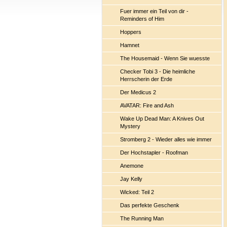
Fuer immer ein Teil von dir -
Reminders of Him
Hoppers
Hamnet
The Housemaid - Wenn Sie wuesste
Checker Tobi 3 - Die heimliche
Herrscherin der Erde
Der Medicus 2
AVATAR: Fire and Ash
Wake Up Dead Man: A Knives Out
Mystery
Stromberg 2 - Wieder alles wie immer
Der Hochstapler - Roofman
Anemone
Jay Kelly
Wicked: Teil 2
Das perfekte Geschenk
The Running Man