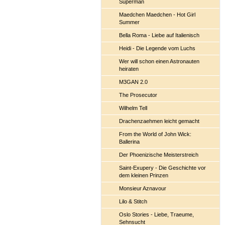
Superman
Maedchen Maedchen - Hot Girl
Summer
Bella Roma - Liebe auf Italienisch
Heidi - Die Legende vom Luchs
Wer will schon einen Astronauten
heiraten
M3GAN 2.0
The Prosecutor
Wilhelm Tell
Drachenzaehmen leicht gemacht
From the World of John Wick:
Ballerina
Der Phoenizische Meisterstreich
Saint-Exupery - Die Geschichte vor
dem kleinen Prinzen
Monsieur Aznavour
Lilo & Stitch
Oslo Stories - Liebe, Traeume,
Sehnsucht