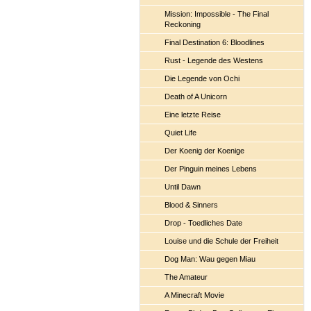
Mission: Impossible - The Final
Reckoning
Final Destination 6: Bloodlines
Rust - Legende des Westens
Die Legende von Ochi
Death of A Unicorn
Eine letzte Reise
Quiet Life
Der Koenig der Koenige
Der Pinguin meines Lebens
Until Dawn
Blood & Sinners
Drop - Toedliches Date
Louise und die Schule der Freiheit
Dog Man: Wau gegen Miau
The Amateur
A Minecraft Movie