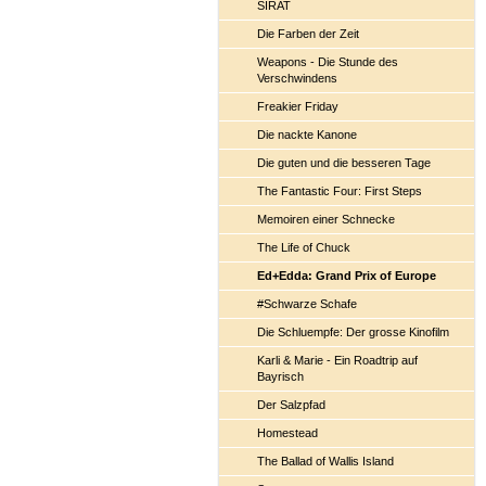
SIRAT
Die Farben der Zeit
Weapons - Die Stunde des
Verschwindens
Freakier Friday
Die nackte Kanone
Die guten und die besseren Tage
The Fantastic Four: First Steps
Memoiren einer Schnecke
The Life of Chuck
Ed+Edda: Grand Prix of Europe
#Schwarze Schafe
Die Schluempfe: Der grosse Kinofilm
Karli & Marie - Ein Roadtrip auf
Bayrisch
Der Salzpfad
Homestead
The Ballad of Wallis Island