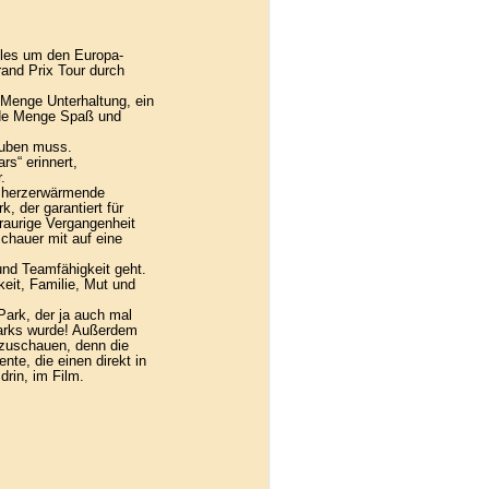
lles um den Europa-
and Prix Tour durch
 Menge Unterhaltung, ein
jede Menge Spaß und
auben muss.
rs“ erinnert,
.
d herzerwärmende
, der garantiert für
traurige Vergangenheit
chauer mit auf eine
und Teamfähigkeit geht.
eit, Familie, Mut und
Park, der ja auch mal
parks wurde! Außerdem
nzuschauen, denn die
nte, die einen direkt in
drin, im Film.