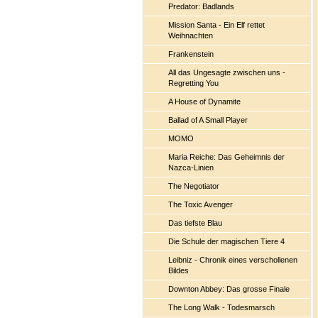
Predator: Badlands
Mission Santa - Ein Elf rettet
Weihnachten
Frankenstein
All das Ungesagte zwischen uns -
Regretting You
A House of Dynamite
Ballad of A Small Player
MOMO
Maria Reiche: Das Geheimnis der
Nazca-Linien
The Negotiator
The Toxic Avenger
Das tiefste Blau
Die Schule der magischen Tiere 4
Leibniz - Chronik eines verschollenen
Bildes
Downton Abbey: Das grosse Finale
The Long Walk - Todesmarsch