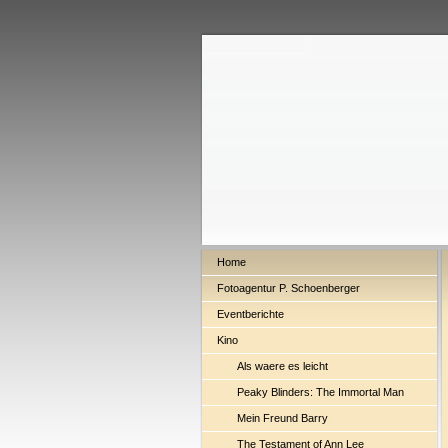
Home
Fotoagentur P. Schoenberger
Eventberichte
Kino
Als waere es leicht
Peaky Blinders: The Immortal Man
Mein Freund Barry
The Testament of Ann Lee