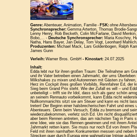
Genre:
Abenteuer, Animation, Familie
-
FSK:
ohne Altersbes
Synchronsprecher:
Gemma Arterton, Thomas Brodie-Sangst
Lenny Henry, Rob Becketh, Colin McFarlane, David Menkin,
Bobo,… -
Deutsche Synchronsprecher:
Maria Koschny, Ha
Natha, Hans Bayer, Jan Delay, Tom Vogt, Leonhard Mahlich,
Produzenten:
Michael Mack, Lars Goldenbogen, Ralph K
James Gunn
Verleih:
Warner Bros. GmbH
- Kinostart:
24.07.2025
Inhalt:
Edda lebt nur für ihren großen Traum: Die Teilnahme am Gra
und ihr Vater betreiben einen Jahrmarkt, der ums Überleben
Milkshakes zu mixen und Autorennen mit Gästen zu fahren, 
Herz im Cockpit ihres großen Vorbilds, Rennfahrer Ed, der k
Sieg beim Grand Prix steht. Wie der Zufall es will – und Edd
unbeteiligt – trifft sie ihr Idol, dass sich als ganz schön arro
an seinem Rennauto vorbeikommt, kann Edda nicht widerste
Nullkommanichts sitzt sie am Steuer und kann es nicht las
treten! Der Beginn einer halsbrecherischen Fahrt und eines 
Abenteuers. Denn beim Versuch, Edda zu bremsen und sein
wiederzubekommen, verletz sich Ed. Um nicht disqualifizier
aber beim Rennen antreten, das am nächsten Tag in Paris st
eine Idee, wie sie das Rennen gewinnen und mit ihrem Antei
Jahrmarkt retten kann. Sie muss nur noch Ed von ihrem Pla
Feld mit ihren namhaften Konkurrenten messen und neben h
Strecken quer durch Europa eine wahnwitzige Intrige aufd