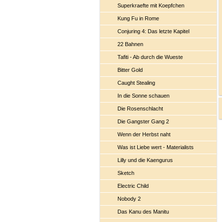
Superkraefte mit Koepfchen
Kung Fu in Rome
Conjuring 4: Das letzte Kapitel
22 Bahnen
Tafiti - Ab durch die Wueste
Bitter Gold
Caught Stealing
In die Sonne schauen
Die Rosenschlacht
Die Gangster Gang 2
Wenn der Herbst naht
Was ist Liebe wert - Materialists
Lilly und die Kaengurus
Sketch
Electric Child
Nobody 2
Das Kanu des Manitu