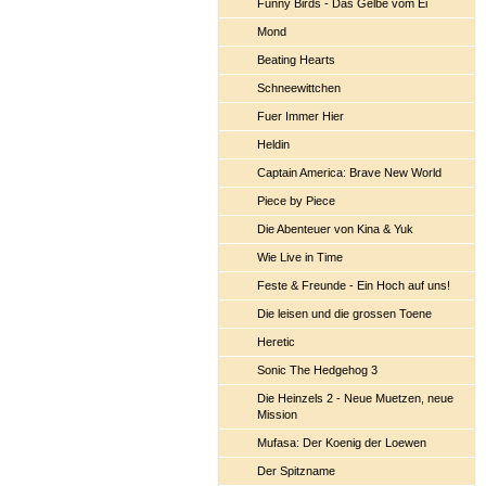
Funny Birds - Das Gelbe vom Ei
Mond
Beating Hearts
Schneewittchen
Fuer Immer Hier
Heldin
Captain America: Brave New World
Piece by Piece
Die Abenteuer von Kina & Yuk
Wie Live in Time
Feste & Freunde - Ein Hoch auf uns!
Die leisen und die grossen Toene
Heretic
Sonic The Hedgehog 3
Die Heinzels 2 - Neue Muetzen, neue
Mission
Mufasa: Der Koenig der Loewen
Der Spitzname