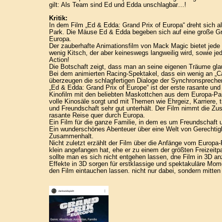
gilt: Als Team sind Ed und Edda unschlagbar…!
Kritik:
In dem Film „Ed & Edda: Grand Prix of Europa“ dreht sich a
Park. Die Mäuse Ed & Edda begeben sich auf eine große Gr
Europa.
Der zauberhafte Animationsfilm von Mack Magic bietet jede
wenig Kitsch, der aber keineswegs langweilig wird, sowie 
Action!
Die Botschaft zeigt, dass man an seine eigenen Träume gl
Bei dem animierten Racing-Spektakel, dass ein wenig an „Ca
überzeugen die schlagfertigen Dialoge der Synchronsprecher
„Ed & Edda: Grand Prix of Europe“ ist der erste rasante un
Kinofilm mit den beliebten Maskottchen aus dem Europa-Park
volle Kinosäle sorgt und mit Themen wie Ehrgeiz, Karriere, 
und Freundschaft sehr gut unterhält. Der Film nimmt die Zus
rasante Reise quer durch Europa.
Ein Film für die ganze Familie, in dem es um Freundschaft 
Ein wunderschönes Abenteuer über eine Welt von Gerechtigk
Zusammenhalt.
Nicht zuletzt erzählt der Film über die Anfänge vom Europa-
klein angefangen hat, ehe er zu einem der größten Freizeit
sollte man es sich nicht entgehen lassen, dne Film in 3D a
Effekte in 3D sorgen für erstklassige und spektakuläre Mome
den Film eintauchen lassen. nicht nur dabei, sondern mitten 