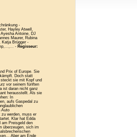
chränkung -
er, Hayley Atwell,
 Ayesha Antoine, DJ
nnes Maurer, Rubina
 Katja Brügger -
amp,…,… -
Regisseur:
nd Prix of Europe. Sie
 kämpft. Doch statt
steckt sie mit Kopf und
urz vor seinem fünften
a ist daran nicht ganz
gant herausstellt. Als sie
hen: In
sen, aufs Gaspedal zu
unglaublichen
 Auto
t zu werden, muss er
artet. Klar hat Edda
l am Preisgeld den
n überzeugen, sich im
alsbrecherischen
ecken… Aber am Ende