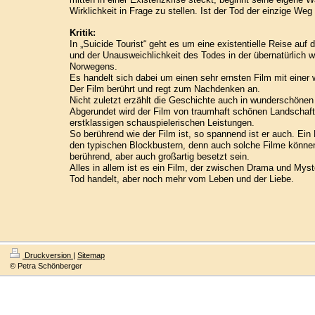
Wirklichkeit in Frage zu stellen. Ist der Tod der einzige We
Kritik:
In „Suicide Tourist“ geht es um eine existentielle Reise auf
und der Unausweichlichkeit des Todes in der übernatürlich 
Norwegens.
Es handelt sich dabei um einen sehr ernsten Film mit einer
Der Film berührt und regt zum Nachdenken an.
Nicht zuletzt erzählt die Geschichte auch in wunderschönen
Abgerundet wird der Film von traumhaft schönen Landscha
erstklassigen schauspielerischen Leistungen.
So berührend wie der Film ist, so spannend ist er auch. Ein
den typischen Blockbustern, denn auch solche Filme können
berührend, aber auch großartig besetzt sein.
Alles in allem ist es ein Film, der zwischen Drama und Myste
Tod handelt, aber noch mehr vom Leben und der Liebe.
Druckversion
|
Sitemap
© Petra Schönberger