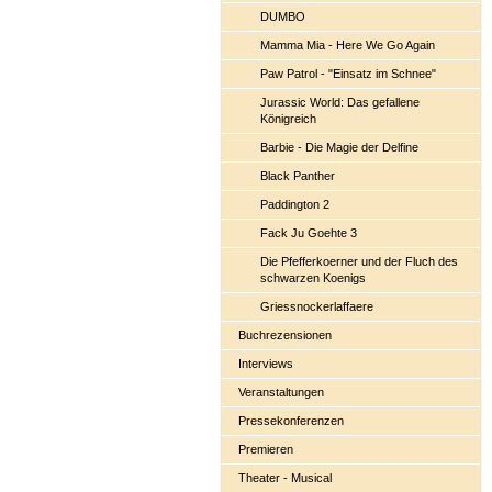
DUMBO
Mamma Mia - Here We Go Again
Paw Patrol - "Einsatz im Schnee"
Jurassic World: Das gefallene
Königreich
Barbie - Die Magie der Delfine
Black Panther
Paddington 2
Fack Ju Goehte 3
Die Pfefferkoerner und der Fluch des
schwarzen Koenigs
Griessnockerlaffaere
Buchrezensionen
Interviews
Veranstaltungen
Pressekonferenzen
Premieren
Theater - Musical