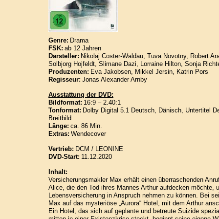
Genre:
Drama
FSK:
ab 12 Jahren
Darsteller:
Nikolaj Coster-Waldau, Tuva Novotny, Robert Ar
Solbjorg Hojfeldt, Slimane Dazi, Lorraine Hilton, Sonja Rich
Produzenten:
Eva Jakobsen, Mikkel Jersin, Katrin Pors
Regisseur:
Jonas Alexander Arnby
Ausstattung der DVD:
Bildformat:
16:9 – 2.40:1
Tonformat:
Dolby Digital 5.1 Deutsch, Dänisch, Untertitel 
Breitbild
Länge:
ca. 86 Min.
Extras:
Wendecover
Vertrieb:
DCM / LEONINE
DVD-Start:
11.12.2020
Inhalt:
Versicherungsmakler Max erhält einen überraschenden Anruf
Alice, die den Tod ihres Mannes Arthur aufdecken möchte, 
Lebensversicherung in Anspruch nehmen zu können. Bei se
Max auf das mysteriöse „Aurora“ Hotel, mit dem Arthur ansc
Ein Hotel, das sich auf geplante und betreute Suizide spezial
mitten in einer Existenzkrise steckt, beginnt seine eigene