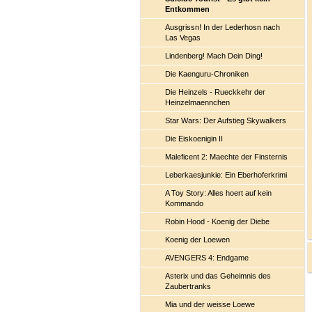
Entkommen
Ausgrissn! In der Lederhosn nach
Las Vegas
Lindenberg! Mach Dein Ding!
Die Kaenguru-Chroniken
Die Heinzels - Rueckkehr der
Heinzelmaennchen
Star Wars: Der Aufstieg Skywalkers
Die Eiskoenigin II
Maleficent 2: Maechte der Finsternis
Leberkaesjunkie: Ein Eberhoferkrimi
A Toy Story: Alles hoert auf kein
Kommando
Robin Hood - Koenig der Diebe
Koenig der Loewen
AVENGERS 4: Endgame
Asterix und das Geheimnis des
Zaubertranks
Mia und der weisse Loewe