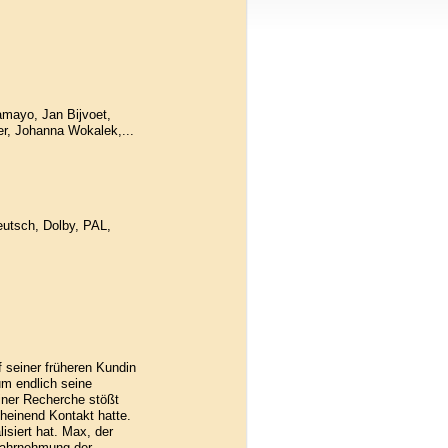
amayo, Jan Bijvoet,
ter, Johanna Wokalek,...
Deutsch, Dolby, PAL,
 seiner früheren Kundin
um endlich seine
iner Recherche stößt
heinend Kontakt hatte.
isiert hat. Max, der
 Wahrnehmung der