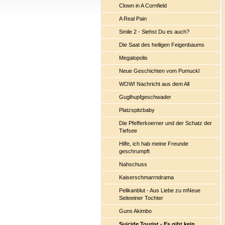
Clown in A Cornfield
A Real Pain
Smile 2 - Siehst Du es auch?
Die Saat des heiligen Feigenbaums
Megalopolis
Neue Geschichten vom Pumuckl
WOW! Nachricht aus dem All
Guglhupfgeschwader
Platzspitzbaby
Die Pfefferkoerner und der Schatz der
Tiefsee
Hilfe, ich hab meine Freunde
geschrumpft
Nahschuss
Kaiserschmarrndrama
Pelikanblut - Aus Liebe zu mNeue
Seiteeiner Tochter
Guns Akimbo
Suicide Tourist - Es gibt kein