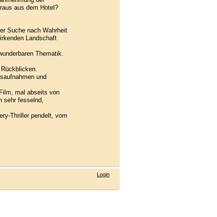
g raus aus dem Hotel?
 der Suche nach Wahrheit
wirkenden Landschaft
 wunderbaren Thematik.
 Rückblicken.
ftsaufnahmen und
 Film, mal abseits von
 sehr fesselnd,
ry-Thriller pendelt, vom
Login