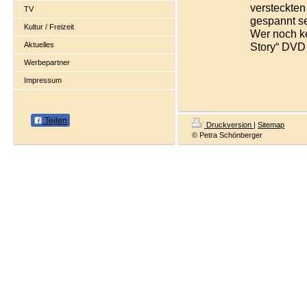
versteckten
TV
gespannt se
Kultur / Freizeit
Wer noch k
Aktuelles
Story“ DVD g
Werbepartner
Impressum
Teilen
Druckversion
|
Sitemap
© Petra Schönberger