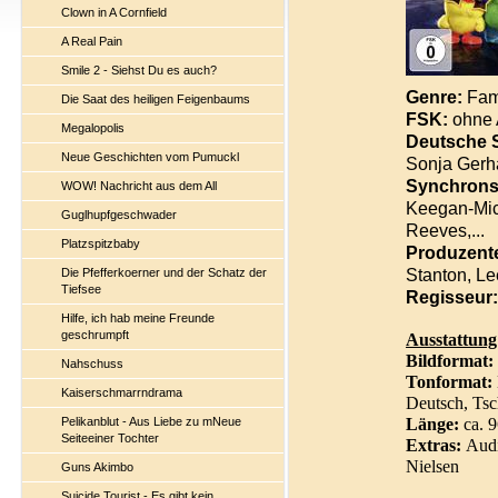
Clown in A Cornfield
A Real Pain
Smile 2 - Siehst Du es auch?
Genre:
Fam
Die Saat des heiligen Feigenbaums
FSK:
ohne 
Megalopolis
Deutsche 
Neue Geschichten vom Pumuckl
Sonja Gerh
Synchrons
WOW! Nachricht aus dem All
Keegan-Mic
Guglhupfgeschwader
Reeves,...
Platzspitzbaby
Produzent
Stanton, Le
Die Pfefferkoerner und der Schatz der
Tiefsee
Regisseur:
Hilfe, ich hab meine Freunde
geschrumpft
Ausstattun
Bildformat:
Nahschuss
Tonformat:
Kaiserschmarrndrama
Deutsch, Tsc
Pelikanblut - Aus Liebe zu mNeue
Länge:
ca. 
Seiteeiner Tochter
Extras:
Audi
Nielsen
Guns Akimbo
Suicide Tourist - Es gibt kein