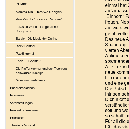
DUMBO
einmal hat 
aufzupasse
Mamma Mia - Here We Go Again
Einhorn“ F
„
Paw Patrol - "Einsatz im Schnee"
freuen. Neb
Jurassic World: Das gefallene
auf viele w
Königreich
gefühlvoll
Das neue A
Barbie - Die Magie der Delfine
Spannung b
Black Panther
vierten Abe
Paddington 2
Antiquität
spannender
Fack Ju Goehte 3
Alte Freun
Die Pfefferkoerner und der Fluch des
neue komme
schwarzen Koenigs
Ein rundum
Griessnockerlaffaere
und eine ge
Die Botscha
Buchrezensionen
Intrigen ge
Interviews
Dich nicht
Veranstaltungen
verständlic
soll und w
Pressekonferenzen
so schafft 
Premieren
Für all die
Theater - Musical
hält das vi