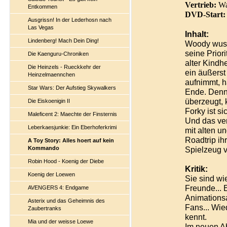
Vertrieb:
Wa
Entkommen
DVD-Start:
Ausgrissn! In der Lederhosn nach
Las Vegas
Inhalt:
Lindenberg! Mach Dein Ding!
Woody wuss
seine Prior
Die Kaenguru-Chroniken
alter Kindh
Die Heinzels - Rueckkehr der
ein äußers
Heinzelmaennchen
aufnimmt, 
Star Wars: Der Aufstieg Skywalkers
Ende. Denn 
überzeugt, 
Die Eiskoenigin II
Forky ist si
Maleficent 2: Maechte der Finsternis
Und das ve
Leberkaesjunkie: Ein Eberhoferkrimi
mit alten 
Roadtrip ih
A Toy Story: Alles hoert auf kein
Kommando
Spielzeug vi
Robin Hood - Koenig der Diebe
Kritik:
Koenig der Loewen
Sie sind wi
Freunde... 
AVENGERS 4: Endgame
Animationsa
Asterix und das Geheimnis des
Fans... Wie
Zaubertranks
kennt.
Mia und der weisse Loewe
Im neuen Ab