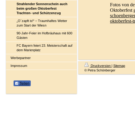
Fotos von d
Strahlender Sonnenschein auch
beim großen Oktoberfest
Oktoberfest g
Trachten- und Schützenzug
schoenberger
oktoberfest-
„O´zapft is!“ – Traumhaftes Wetter
zum Start der Wiesn
90-Jahr-Feier im Hofbräuhaus mit 600
Gästen
FC Bayern feiert 23. Meisterschaft auf
dem Marienplatz
Werbepartner
Impressum
Druckversion
|
Sitemap
© Petra Schönberger
Teilen