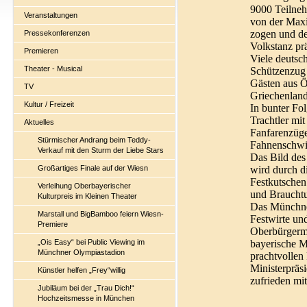
9000 Teilneh
Veranstaltungen
von der Maxi
zogen und de
Pressekonferenzen
Volkstanz prä
Premieren
Viele deutsc
Theater - Musical
Schützenzug 
Gästen aus Ös
TV
Griechenland
Kultur / Freizeit
In bunter Fol
Trachtler mi
Aktuelles
Fanfarenzüg
Stürmischer Andrang beim Teddy-
Fahnenschwi
Verkauf mit den Sturm der Liebe Stars
Das Bild des
wird durch d
Großartiges Finale auf der Wiesn
Festkutschen
Verleihung Oberbayerischer
und Brauchtu
Kulturpreis im Kleinen Theater
Das Münchner
Marstall und BigBamboo feiern Wiesn-
Festwirte un
Premiere
Oberbürgerme
bayerische Mi
„Ois Easy“ bei Public Viewing im
Münchner Olympiastadion
prachtvollen 
Ministerpräs
Künstler helfen „Frey“willig
zufrieden mit
Jubiläum bei der „Trau Dich!“
Hochzeitsmesse in München