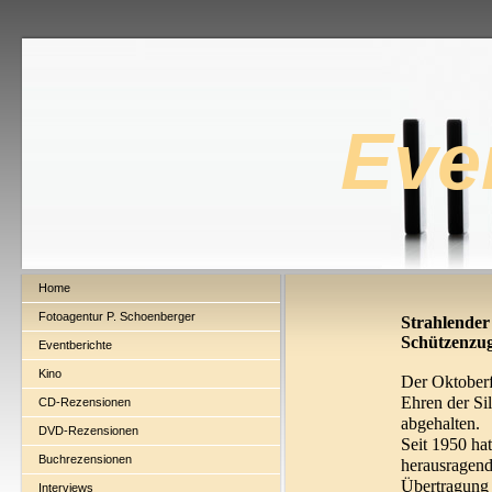
Eve
Home
Fotoagentur P. Schoenberger
Strahlender
Schützenzu
Eventberichte
Kino
Der Oktoberf
Ehren der Si
CD-Rezensionen
abgehalten.
DVD-Rezensionen
Seit 1950 hat
Buchrezensionen
herausragend
Übertragung 
Interviews