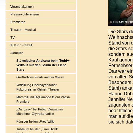
Veranstaltungen
Pressekonferenzen
Premieren
Theater - Musical
Die Stars d
Weihnachtsm
TV
Stand von d
Kultur / Freizeit
die Stars s
Aktuelles
sondern auc
Kauf genomm
Stürmischer Andrang beim Teddy-
Fernsehser
Verkauf mit den Sturm der Liebe
Stars
Das war ein
von allen S
Großartiges Finale auf der Wiesn
Besonders s
Verleihung Oberbayerischer
Stahl) anka
Kulturpreis im Kleinen Theater
Hanno Dobia
Marstall und BigBamboo feiern Wiesn-
Jennifer N
Premiere
zugunsten d
„Ois Easy“ bei Public Viewing im
beachtlich
Münchner Olympiastadion
man auf die
sie sich da
Künstler helfen „Frey“willig
Jubiläum bei der „Trau Dich!“