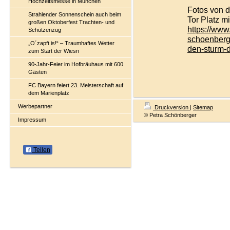
Hochzeitsmesse in München
Fotos von 
Strahlender Sonnenschein auch beim
Tor Platz m
großen Oktoberfest Trachten- und
https://www
Schützenzug
schoenberg
„O´zapft is!“ – Traumhaftes Wetter
den-sturm-d
zum Start der Wiesn
90-Jahr-Feier im Hofbräuhaus mit 600
Gästen
FC Bayern feiert 23. Meisterschaft auf
dem Marienplatz
Werbepartner
Druckversion
|
Sitemap
© Petra Schönberger
Impressum
Teilen