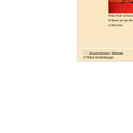
Philip Noah Schwar
M´Barek bei der We
in München
Druckversion
|
Sitemap
© Petra Schönberger