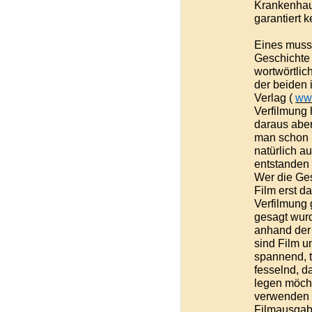
Krankenhaus
garantiert 
Eines muss
Geschichte
wortwörtlic
der beiden i
Verlag (
www
Verfilmung
daraus abe
man schon 
natürlich a
entstanden 
Wer die Ges
Film erst d
Verfilmung 
gesagt wurd
anhand der 
sind Film u
spannend, t
fesselnd, d
legen möcht
verwenden s
Filmausgab