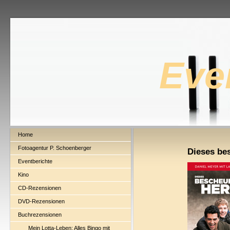
Eve
Home
Fotoagentur P. Schoenberger
Dieses be
Eventberichte
Kino
CD-Rezensionen
DVD-Rezensionen
Buchrezensionen
Mein Lotta-Leben: Alles Bingo mit