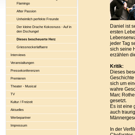
Flamingo
After Passion
Unheimlich perfekte Freunde
Daniel ist 
Der kleine Drache Kokosnuss - Auf in
ersten Lebe
den Dschungel
Lebenserwar
Dieses bescheuerte Herz
jeder Tag se
Griessnockerlaffaere
sich seine
erzählen d
Interviews
Veranstaltungen
Kritik:
Pressekonferenzen
Dieses bes
Geschichte 
Premieren
sich um ei
Theater - Musical
wahre Gesc
Marc Rothem
TV
gesetzt.
Kultur / Freizeit
Es ist eine
Aktuelles
auch traur
Männergesch
Werbepartner
Impressum
In der Verf
Chefarztes,